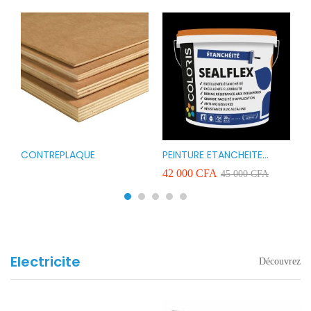
CONTREPLAQUE
PEINTURE ETANCHEITE
B
r
COLORIS SEAFLEX 20KG
1
A
42 000
CFA
2
45 000
CFA
COULEUR ROUGE BLANC
v
VERT ET GRIS
Electricite
Découvrez