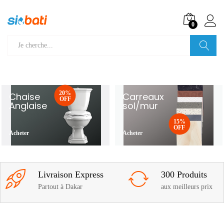
0
Recherche
20%
Chaise
Carreaux
OFF
Anglaise
sol/mur
15%
OFF
Acheter
Acheter
Livraison Express
300 Produits
Partout à Dakar
aux meilleurs prix