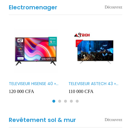
Electromenager
Découvrez
TELEVISEUR HISENSE 40 »
TELEVISEUR ASTECH 43 »
T
B1
LED SMART VIDAA 40A4K
LED 43OD15
T
120 000
CFA
110 000
CFA
8
3
Revêtement sol & mur
Découvrez