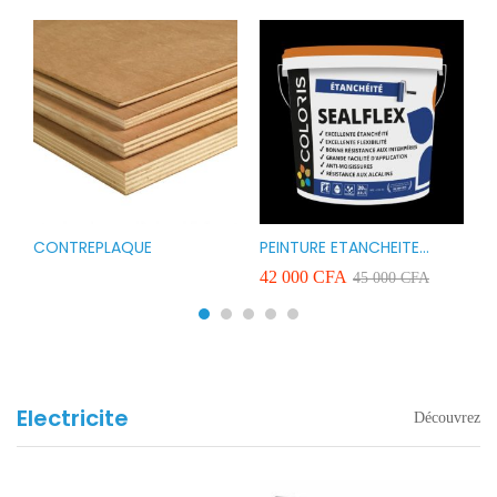
CONTREPLAQUE
PEINTURE ETANCHEITE
B
r
COLORIS SEAFLEX 20KG
1
A
42 000
CFA
2
45 000
CFA
COULEUR ROUGE BLANC
v
VERT ET GRIS
Electricite
Découvrez