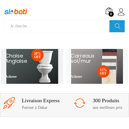
0
Recherche
20%
Chaise
Carreaux
OFF
Anglaise
sol/mur
15%
OFF
Acheter
Acheter
Livraison Express
300 Produits
Partout à Dakar
aux meilleurs prix