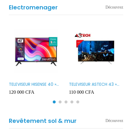
Electromenager
Découvrez
TELEVISEUR HISENSE 40 »
TELEVISEUR ASTECH 43 »
T
B1
LED SMART VIDAA 40A4K
LED 43OD15
T
120 000
CFA
110 000
CFA
8
3
Revêtement sol & mur
Découvrez