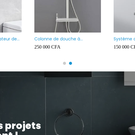
ain
Vasque à poser carré
Vasque à pose
35 000
CFA
35 000
CFA
s projets