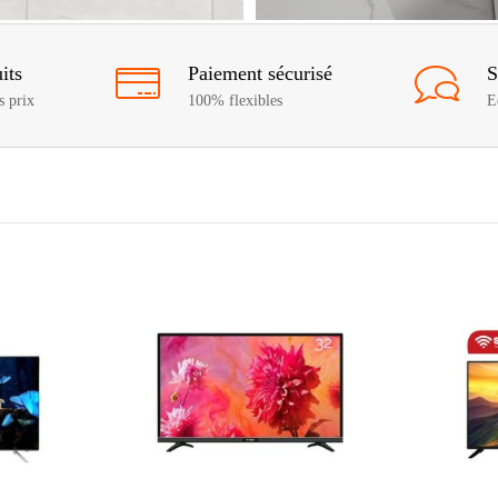
its
Paiement sécurisé
S
s prix
100% flexibles
E