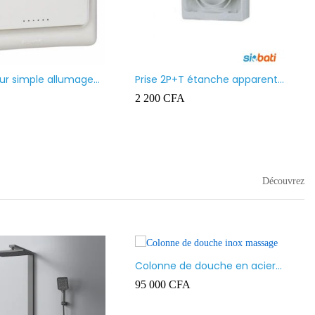
Moulure (Goulotte) In
1 500
CFA
–
6 500
CFA
Projecteur led
10 000
CFA
–
16 000
CFA
Découvrez