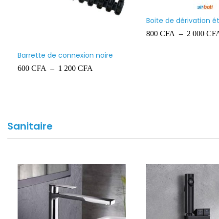
pparent
Grillage avertisseur 100 mètres
Fil 1.5mm² 
11 000
CFA
22 500
CF
Sanitaire
Colonne de douche en acier
inoxydable, multifonctions
95 000
CFA
avec Jets de Massage corporel,
pommeau de douche