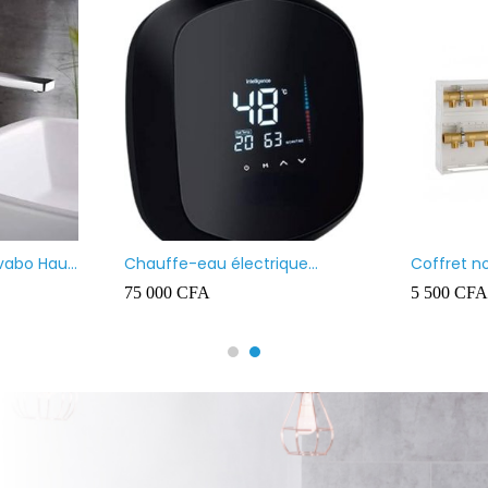
ex Siobati 14×18 100
REGARD 40X40
urd – High Quality
FA
5 000
CFA