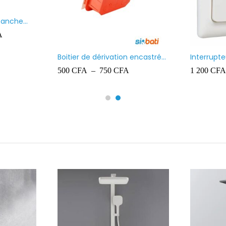
LCS
Paquet de chevilles en
plastique Ingelec – 8
A
700
CFA