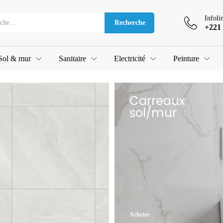
Infoli
Recherche
+221 
Sol & mur
Sanitaire
Electricité
Peinture
Carreaux
sol/mur
Acheter