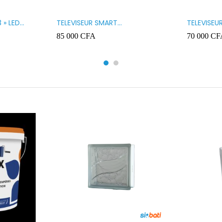
 » LED
TELEVISEUR SMART
TELEVISEU
TECHNOLOGY 32 » SMART
TECHNOLO
85 000
CFA
70 000
CF
32STT5032SA