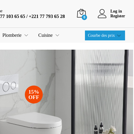
ne
Log in
77 103 65 65 / +221 77 793 65 28
Register
0
Plomberie
Cuisine
Courbe des prix
15%
OFF