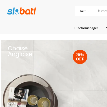
Tout
Electromenager
Chaise
Anglaise
20%
OFF
Acheter