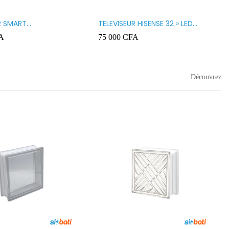
R SMART
TELEVISEUR HISENSE 32 » LED
GY 32 LED STT3200K
32A5200
A
75 000
CFA
Découvrez