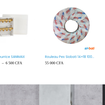
Chauffe-eau marque VENUS
Chauffe-eau marque V
100L
80L
90 000
CFA
80 000
CFA