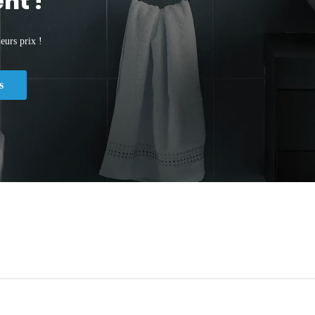
nt !
eurs prix !
s