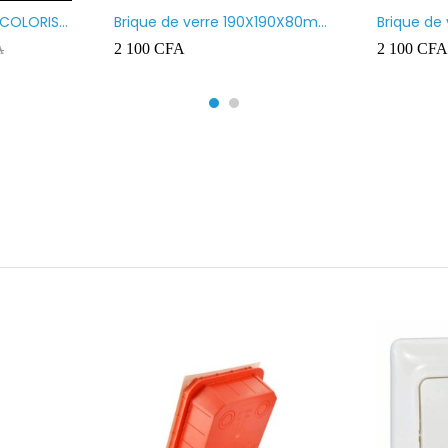
 COLORIS
Brique de verre 190X190X80mm
Brique de
UR ROUGE
motif vague x bulles
Transpare
2 100
CFA
2 100
CFA
A