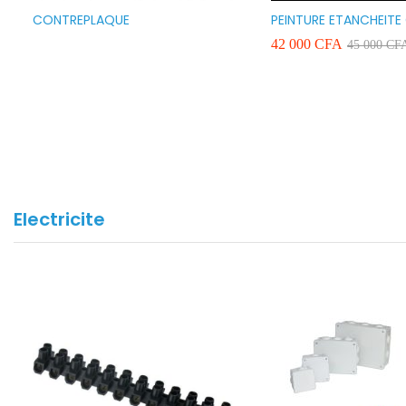
CONTREPLAQUE
PEINTURE ETANCHEITE
SEAFLEX 20KG COULE
42 000
CFA
45 000
CF
BLANC VERT ET GRIS
Electricite