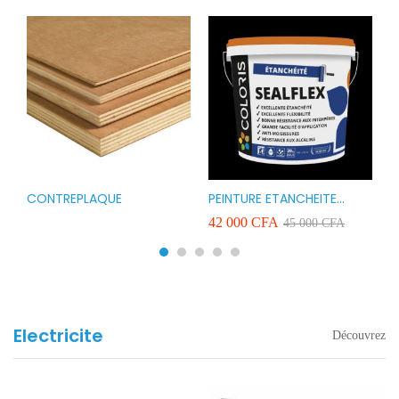
CONTREPLAQUE
PEINTURE ETANCHEITE
B
r
COLORIS SEAFLEX 20KG
1
A
42 000
CFA
2
45 000
CFA
COULEUR ROUGE BLANC
v
VERT ET GRIS
Electricite
Découvrez