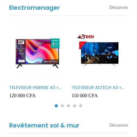
Electromenager
Découvrez
TELEVISEUR HISENSE 40 »
TELEVISEUR ASTECH 43 »
T
B1
LED SMART VIDAA 40A4K
LED 43OD15
T
120 000
CFA
110 000
CFA
8
3
Revêtement sol & mur
Découvrez