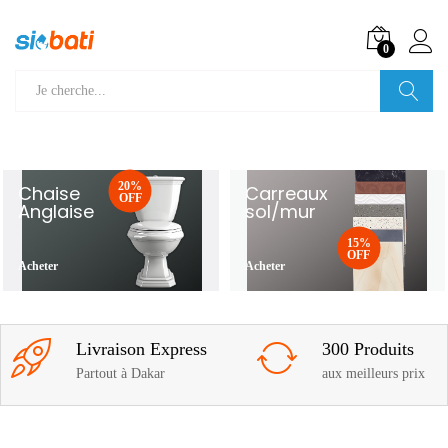
0
Recherche
20%
Chaise
Carreaux
OFF
Anglaise
sol/mur
15%
OFF
Acheter
Acheter
Livraison Express
300 Produits
Partout à Dakar
aux meilleurs prix