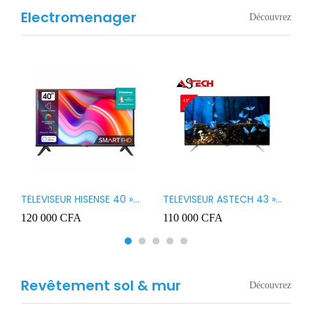
Electromenager
Découvrez
TELEVISEUR HISENSE 40 »
TELEVISEUR ASTECH 43 »
T
B1
LED SMART VIDAA 40A4K
LED 43OD15
T
120 000
CFA
110 000
CFA
8
3
Revêtement sol & mur
Découvrez