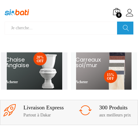
0
Recherche
20%
Chaise
Carreaux
OFF
Anglaise
sol/mur
15%
OFF
Acheter
Acheter
Livraison Express
300 Produits
Partout à Dakar
aux meilleurs prix