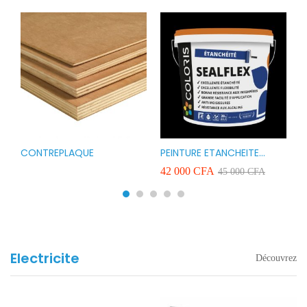
CONTREPLAQUE
PEINTURE ETANCHEITE
B
r
COLORIS SEAFLEX 20KG
1
A
42 000
CFA
2
45 000
CFA
COULEUR ROUGE BLANC
v
VERT ET GRIS
Electricite
Découvrez