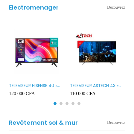
Electromenager
Découvrez
TELEVISEUR HISENSE 40 »
TELEVISEUR ASTECH 43 »
T
B1
LED SMART VIDAA 40A4K
LED 43OD15
T
120 000
CFA
110 000
CFA
8
3
Revêtement sol & mur
Découvrez