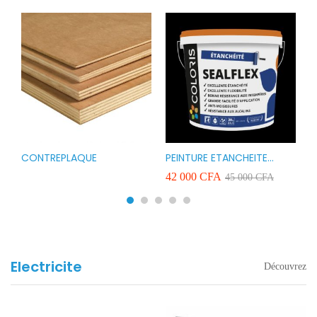
CONTREPLAQUE
PEINTURE ETANCHEITE
B
r
COLORIS SEAFLEX 20KG
1
A
42 000
CFA
2
45 000
CFA
COULEUR ROUGE BLANC
v
VERT ET GRIS
Electricite
Découvrez