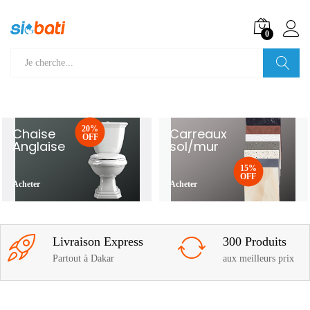
0
Recherche
20%
Chaise
Carreaux
OFF
Anglaise
sol/mur
15%
OFF
Acheter
Acheter
Livraison Express
300 Produits
Partout à Dakar
aux meilleurs prix