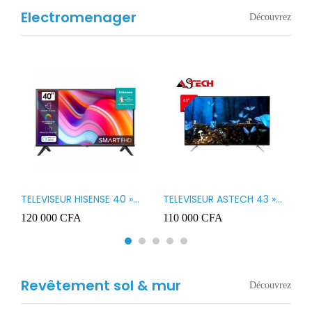
Electromenager
Découvrez
TELEVISEUR HISENSE 40 »
TELEVISEUR ASTECH 43 »
T
B1
LED SMART VIDAA 40A4K
LED 43OD15
T
120 000
CFA
110 000
CFA
8
3
Revêtement sol & mur
Découvrez