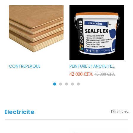
CONTREPLAQUE
PEINTURE ETANCHEITE
B
r
COLORIS SEAFLEX 20KG
1
A
42 000
CFA
2
45 000
CFA
COULEUR ROUGE BLANC
v
VERT ET GRIS
Electricite
Découvrez