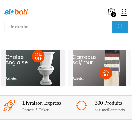
0
Recherche
20%
Chaise
Carreaux
OFF
Anglaise
sol/mur
15%
OFF
Acheter
Acheter
Livraison Express
300 Produits
Partout à Dakar
aux meilleurs prix