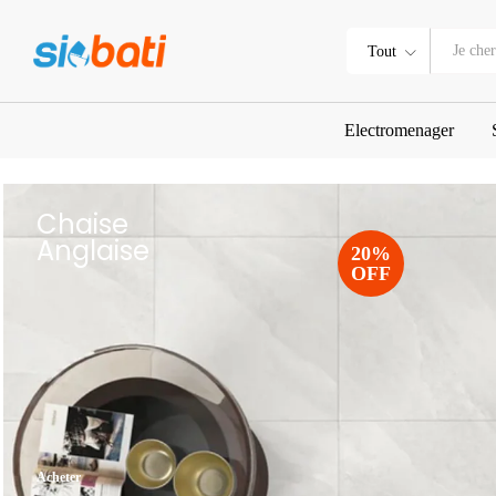
Tout
Electromenager
Chaise
Anglaise
20%
OFF
Acheter