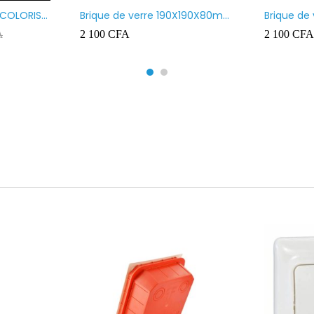
 COLORIS
Brique de verre 190X190X80mm
Brique de
UR ROUGE
motif vague x bulles
Transpare
2 100
CFA
2 100
CFA
A