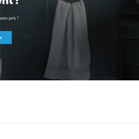
nt !
eurs prix !
s