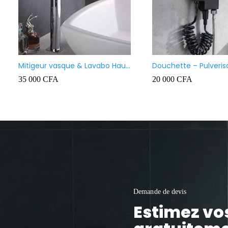
Mitigeur vasque & Lavabo Haut
Douchette – Pulveris
Prolongé
bidet marque Firmer
35 000
CFA
20 000
CFA
Demande de devis
Estimez vo