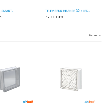
R SMART
TELEVISEUR HISENSE 32 » LED
GY 32 LED STT3200K
32A5200
A
75 000
CFA
Découvrez