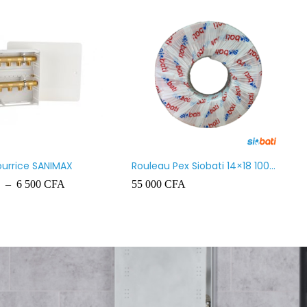
ourrice SANIMAX
Rouleau Pex Siobati 14×18 100
Mètres lourd – High Quality
–
6 500
CFA
55 000
CFA