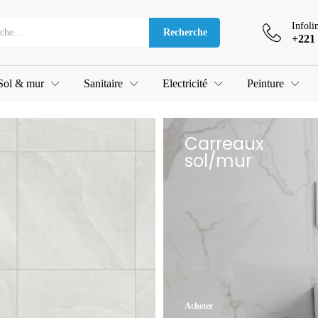
Infoli
Recherche
+221 
Sol & mur
Sanitaire
Electricité
Peinture
Carreaux
sol/mur
Acheter