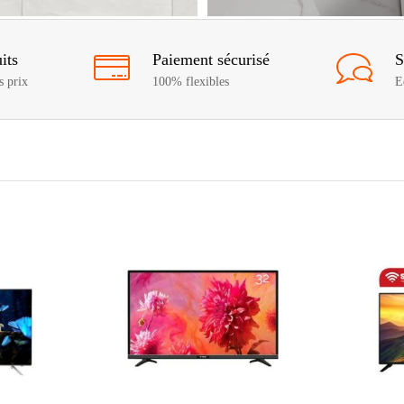
its
Paiement sécurisé
S
s prix
100% flexibles
E