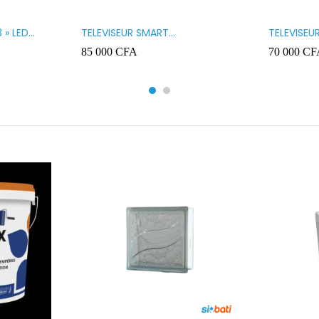
 » LED
TELEVISEUR SMART
TELEVISEU
TECHNOLOGY 32 » SMART
TECHNOLO
85 000
CFA
70 000
CF
32STT5032SA