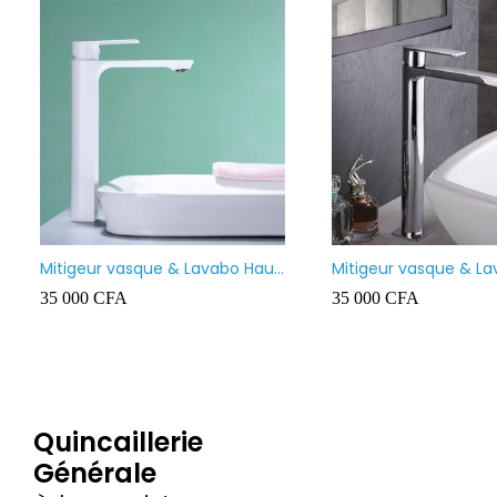
Mitigeur vasque & Lavabo Haut
Mitigeur vasque & L
Prolongé BLANC
Prolongé
35 000
CFA
35 000
CFA
Quincaillerie
Générale