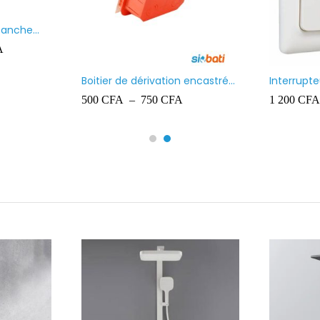
étanche
A
Boitier de dérivation encastré
Interrupt
Ingelec
lumineux 
500
CFA
–
750
CFA
1 200
CFA
Kaptika