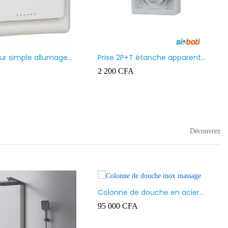
eur simple allumage
Prise 2P+T étanche apparent
blanc Ingelec Ref
Ingelec Ref 4896
2 200
CFA
Découvrez
Colonne de douche en acier
inoxydable, multifonctions
95 000
CFA
avec Jets de Massage corporel,
pommeau de douche