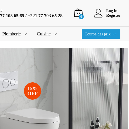
ne
Log in
77 103 65 65 / +221 77 793 65 28
Register
0
Plomberie
Cuisine
Courbe des prix
15%
OFF