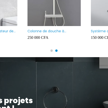
ateur de
Colonne de douche à
Système 
température constante –
thermost
250 000
CFA
150 000
C
Touches de piano blanches
effet plui
à main et 
s projets