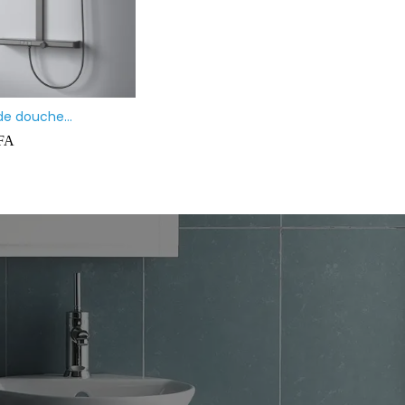
de douche
atique avec douche à
FA
e de tête, douchette
sortie inférieure, inox