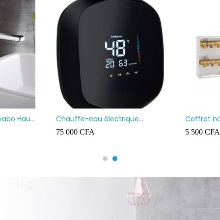
avabo Haut
Chauffe-eau électrique
Coffret n
instantané MAAT
75 000
CFA
5 500
CFA