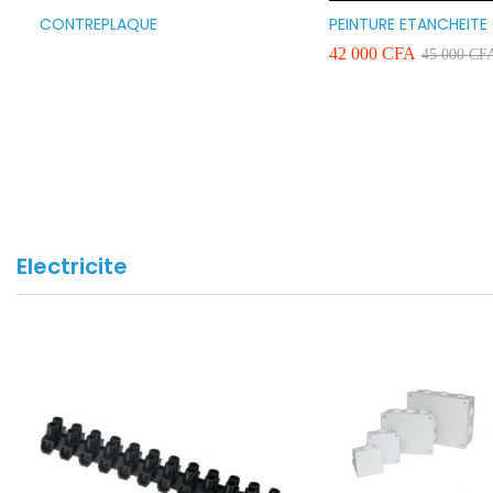
CONTREPLAQUE
PEINTURE ETANCHEITE
SEAFLEX 20KG COULE
42 000
CFA
45 000
CF
BLANC VERT ET GRIS
Electricite