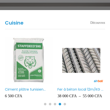
Cuisine
Découvrez
Ciment Sococim CEM II B
Fer à Béton importé Fe500
32.5 R
– Livraison à Dakar
69 500
CFA
53 000
CFA
–
55 500
CFA
Quantité minimale : 2,5
tonnes Livraison à Thiès et
Mbour Quantité minimale :