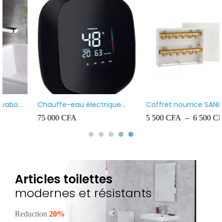
Coffret nourrice SANIMAX
Rouleau Pex Siobati 14×18
100 Mètres lourd – High
5 500
CFA
–
6 500
CFA
55 000
CFA
Quality
Articles toilettes
modernes et résistants
Reduction
20%