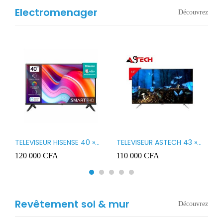
Electromenager
Découvrez
TELEVISEUR HISENSE 40 »
TELEVISEUR ASTECH 43 »
T
B1
LED SMART VIDAA 40A4K
LED 43OD15
T
120 000
CFA
110 000
CFA
8
3
Revêtement sol & mur
Découvrez