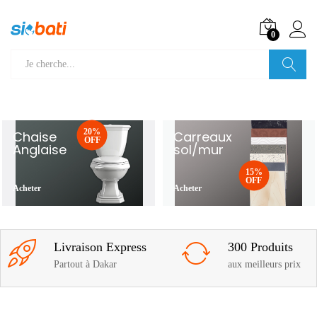
0
Recherche
20%
Chaise
Carreaux
OFF
Anglaise
sol/mur
15%
OFF
Acheter
Acheter
Livraison Express
300 Produits
Partout à Dakar
aux meilleurs prix