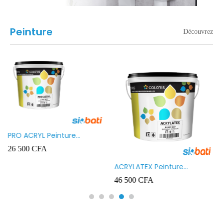
Peinture
Découvrez
ACRYLSATIN Peinture
GELATEX PRO Peinture
acrylique satinée pour
acrylique mate pour
67 500
CFA
16 500
CFA
intérieur / extérieur 20kg
intérieur / extérieur 23kg