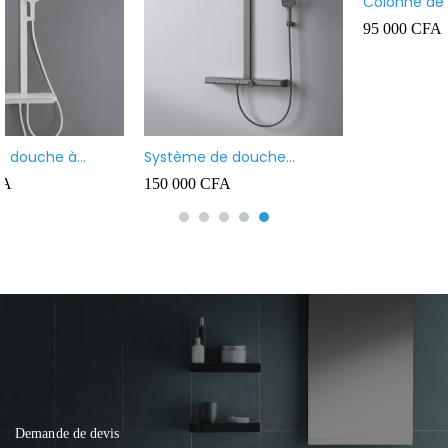
Colonne de douche en
acier inoxydable,
95 000
CFA
multifonctions avec Jets de
Massage corporel,
pommeau de douche
Système de douche
thermostatique avec
150 000
CFA
douche à effet pluie de
tête, douchette à main et
sortie inférieure, inox
Demande de devis