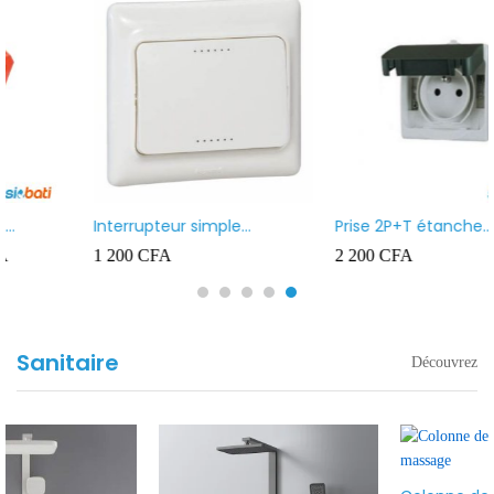
Interrupteur simple
Prise 2P+T étanche
allumage lumineux blanc
apparent Ingelec Ref 4896
1 200
CFA
2 200
CFA
Ingelec Ref Kaptika
Sanitaire
Découvrez