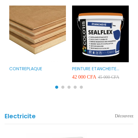
CONTREPLAQUE
PEINTURE ETANCHEITE
B
r
COLORIS SEAFLEX 20KG
1
A
42 000
CFA
2
45 000
CFA
COULEUR ROUGE BLANC
v
VERT ET GRIS
Electricite
Découvrez