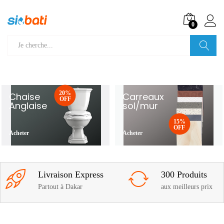
0
Recherche
20%
Chaise
Carreaux
OFF
Anglaise
sol/mur
15%
OFF
Acheter
Acheter
Livraison Express
300 Produits
Partout à Dakar
aux meilleurs prix