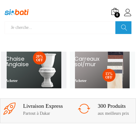
0
Recherche
20%
Chaise
Carreaux
OFF
Anglaise
sol/mur
15%
OFF
Acheter
Acheter
Livraison Express
300 Produits
Partout à Dakar
aux meilleurs prix