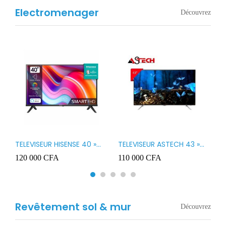
Electromenager
Découvrez
TELEVISEUR HISENSE 40 »
TELEVISEUR ASTECH 43 »
T
B1
LED SMART VIDAA 40A4K
LED 43OD15
T
120 000
CFA
110 000
CFA
8
3
Revêtement sol & mur
Découvrez