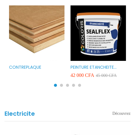
CONTREPLAQUE
PEINTURE ETANCHEITE
B
r
COLORIS SEAFLEX 20KG
1
A
42 000
CFA
2
45 000
CFA
COULEUR ROUGE BLANC
v
VERT ET GRIS
Electricite
Découvrez