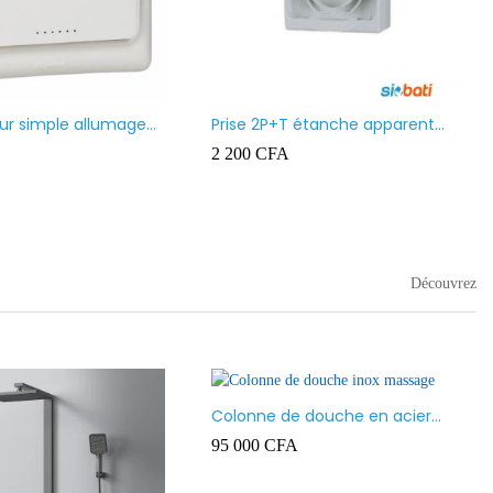
Moulure (Goulotte) Ingelec
1 500
CFA
–
6 500
CFA
 led
A
–
16 000
CFA
Découvrez