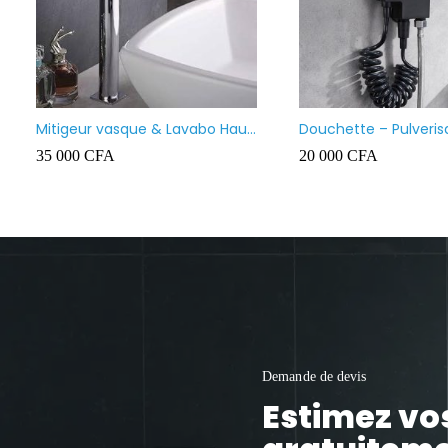
Lavabo meuble salle de bain
suspendu
130 000
CFA
Demande de devis
Estimez vo