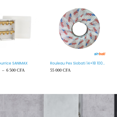
Chauffe-eau marque VENUS
Chauffe-eau marque V
80L
50L
80 000
CFA
65 000
CFA