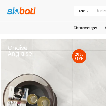
Tout
Electromenager
Chaise
Anglaise
20%
OFF
Acheter