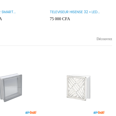
R SMART
TELEVISEUR HISENSE 32 » LED
GY 32 LED STT3200K
32A5200
A
75 000
CFA
Découvrez