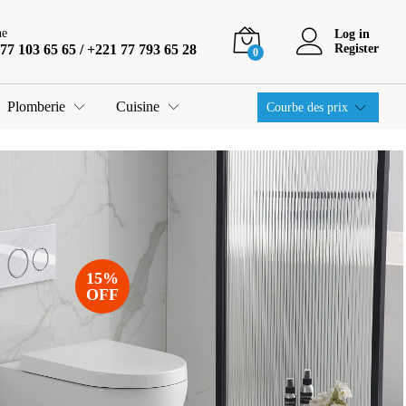
ne
Log in
77 103 65 65 / +221 77 793 65 28
Register
0
Plomberie
Cuisine
Courbe des prix
15%
OFF