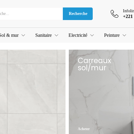
Infoli
Recherche
+221 
Sol & mur
Sanitaire
Electricité
Peinture
Carreaux
sol/mur
Acheter