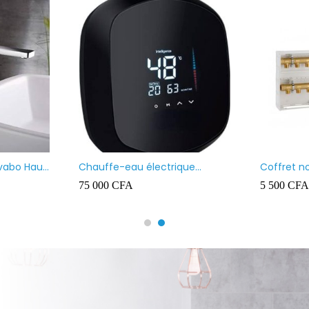
 40X40
Chauffe-eau marque VENUS
100L
FA
90 000
CFA