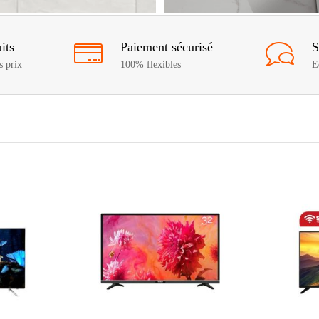
its
Paiement sécurisé
S
s prix
100% flexibles
E