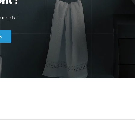
nt !
eurs prix !
s