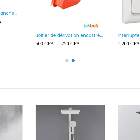
Paquet de chevilles en
Projecteur
plastique Ingelec – 8
700
CFA
10 000
CF