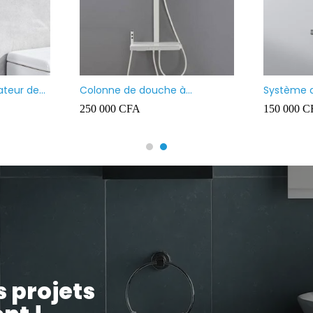
Vasque à poser carré
Vasque à poser n
35 000
CFA
35 000
CFA
s projets