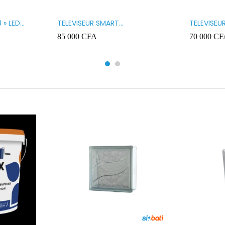
 » LED
TELEVISEUR SMART
TELEVISEU
TECHNOLOGY 32 » SMART
TECHNOLO
85 000
CFA
70 000
CF
32STT5032SA