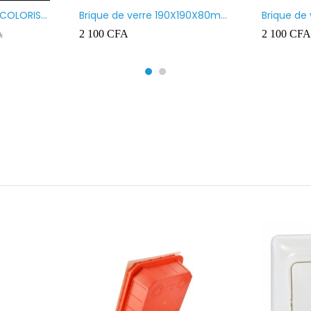
 COLORIS
Brique de verre 190X190X80mm
Brique de
UR ROUGE
motif vague x bulles
Transpare
2 100
CFA
2 100
CFA
A