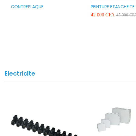
CONTREPLAQUE
PEINTURE ETANCHEITE
SEAFLEX 20KG COULE
42 000
CFA
45 000
CF
BLANC VERT ET GRIS
Electricite