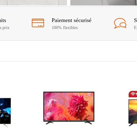
its
Paiement sécurisé
S
s prix
100% flexibles
E