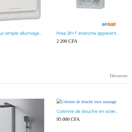
Moulure (Goulotte) Ingelec
1 500
CFA
–
6 500
CFA
 led
A
–
16 000
CFA
Découvrez