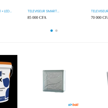
 » LED
TELEVISEUR SMART
TELEVISEU
TECHNOLOGY 32 » SMART
TECHNOLO
85 000
CFA
70 000
CF
32STT5032SA