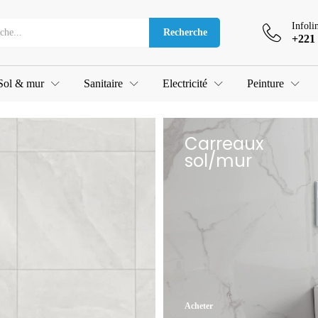
Infoli
Recherche
+221 
Sol & mur
Sanitaire
Electricité
Peinture
Carreaux
sol/mur
Acheter