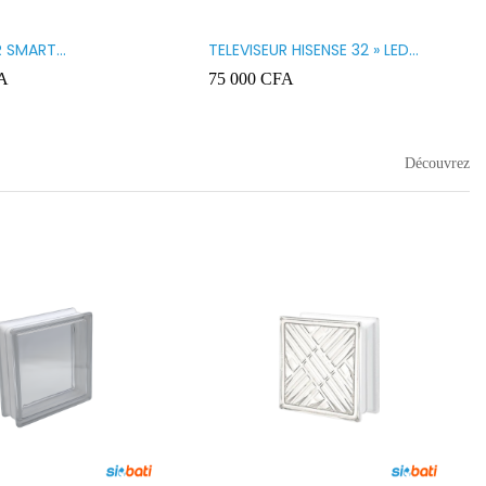
R SMART
TELEVISEUR HISENSE 32 » LED
GY 32 LED STT3200K
32A5200
A
75 000
CFA
Découvrez