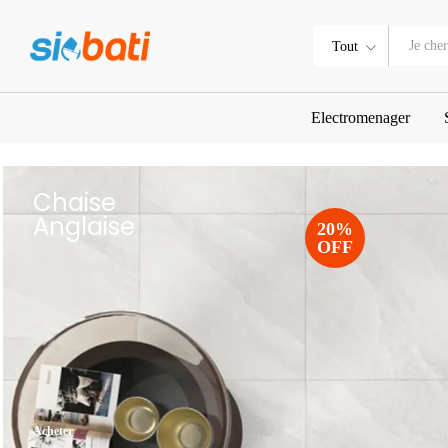
Tout
Electromenager
Chaise
Anglaise
20%
OFF
Acheter