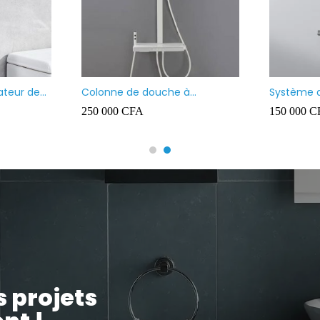
rré
Vasque à poser noir mate
Vasque
noir m
35 000
CFA
40 000
s projets