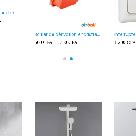
Paquet de chevilles en
Projecteur
plastique Ingelec – 8
700
CFA
10 000
CF