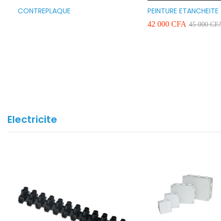
CONTREPLAQUE
PEINTURE ETANCHEITE
SEAFLEX 20KG COULE
42 000
CFA
45 000
CF
BLANC VERT ET GRIS
Electricite