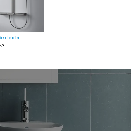
 à poser rectangulaire
Mitigeur vasque & Lavabo Haut
ate
Prolongé BLANC
CFA
35 000
CFA