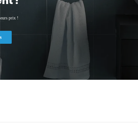
nt !
eurs prix !
s