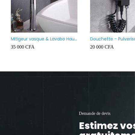
Lavabo meuble salle de bain
Vasque à poser ca
suspendu
130 000
CFA
35 000
CFA
Demande de devis
Estimez vo