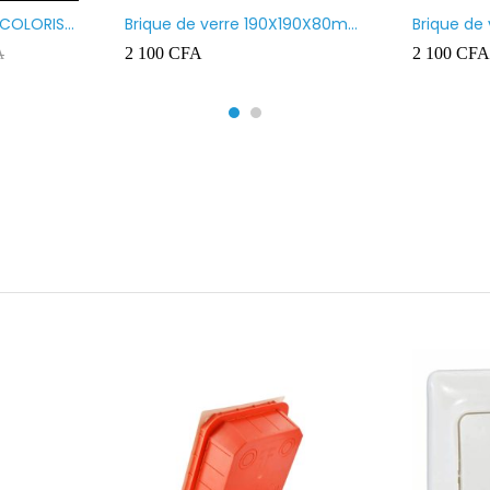
 COLORIS
Brique de verre 190X190X80mm
Brique de
UR ROUGE
motif vague x bulles
Transpare
2 100
CFA
2 100
CFA
A