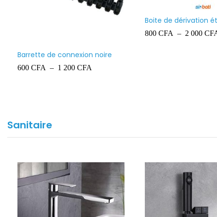
Grillage avertisseur 100 mètres
Fil 1.5mm² LCS
11 000
CFA
22 500
CFA
Sanitaire
el,