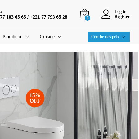
ne
Log in
77 103 65 65 / +221 77 793 65 28
Register
0
Plomberie
Cuisine
Courbe des prix
15%
OFF