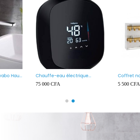
Chauffe-eau marque VENUS
Chauffe-eau marque VEN
100L
80L
90 000
CFA
80 000
CFA