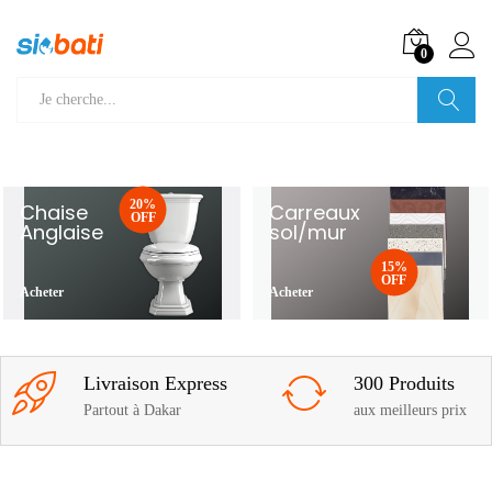
0
Recherche
20%
Chaise
Carreaux
OFF
Anglaise
sol/mur
15%
OFF
Acheter
Acheter
Livraison Express
300 Produits
Partout à Dakar
aux meilleurs prix