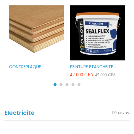
CONTREPLAQUE
PEINTURE ETANCHEITE
B
r
COLORIS SEAFLEX 20KG
1
A
42 000
CFA
2
45 000
CFA
COULEUR ROUGE BLANC
v
VERT ET GRIS
Electricite
Découvrez