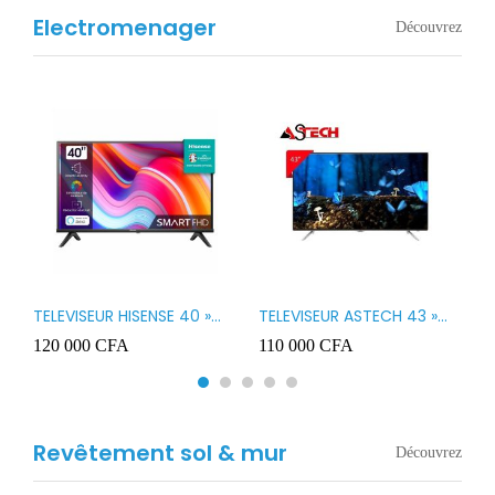
Electromenager
Découvrez
TELEVISEUR HISENSE 40 »
TELEVISEUR ASTECH 43 »
T
B1
LED SMART VIDAA 40A4K
LED 43OD15
T
120 000
CFA
110 000
CFA
8
3
Revêtement sol & mur
Découvrez