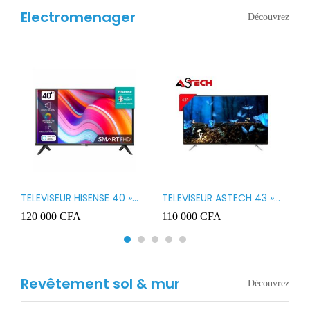
Electromenager
Découvrez
TELEVISEUR HISENSE 40 »
TELEVISEUR ASTECH 43 »
T
B1
LED SMART VIDAA 40A4K
LED 43OD15
T
120 000
CFA
110 000
CFA
8
3
Revêtement sol & mur
Découvrez