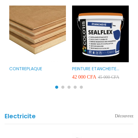
CONTREPLAQUE
PEINTURE ETANCHEITE
B
r
COLORIS SEAFLEX 20KG
1
A
42 000
CFA
2
45 000
CFA
COULEUR ROUGE BLANC
v
VERT ET GRIS
Electricite
Découvrez