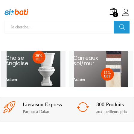
0
Recherche
20%
Chaise
Carreaux
OFF
Anglaise
sol/mur
15%
OFF
Acheter
Acheter
Livraison Express
300 Produits
Partout à Dakar
aux meilleurs prix