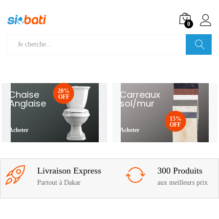
0
Recherche
20%
Chaise
Carreaux
OFF
Anglaise
sol/mur
15%
OFF
Acheter
Acheter
Livraison Express
300 Produits
Partout à Dakar
aux meilleurs prix