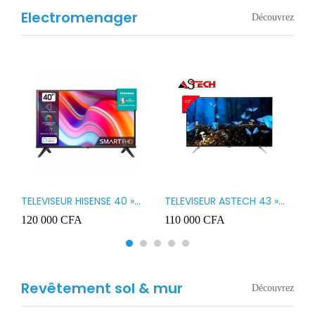
Electromenager
Découvrez
TELEVISEUR HISENSE 40 »
TELEVISEUR ASTECH 43 »
T
B1
LED SMART VIDAA 40A4K
LED 43OD15
T
120 000
CFA
110 000
CFA
8
3
Revêtement sol & mur
Découvrez