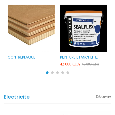
CONTREPLAQUE
PEINTURE ETANCHEITE
B
r
COLORIS SEAFLEX 20KG
1
A
42 000
CFA
2
45 000
CFA
COULEUR ROUGE BLANC
v
VERT ET GRIS
Electricite
Découvrez