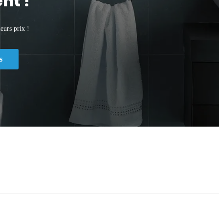
nt !
eurs prix !
s