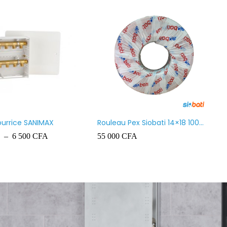
ourrice SANIMAX
Rouleau Pex Siobati 14×18 100
Mètres lourd – High Quality
–
6 500
CFA
55 000
CFA