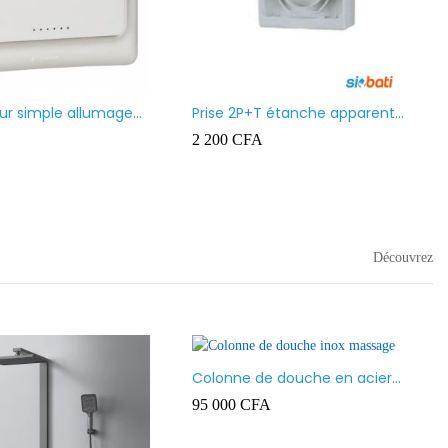
Prise 2P+T étanche apparent
Grillage avertisse
Ingelec Ref 4896
2 200
CFA
11 000
CFA
Découvrez
Colonne de douche en acier
inoxydable, multifonctions
95 000
CFA
avec Jets de Massage corporel,
pommeau de douche