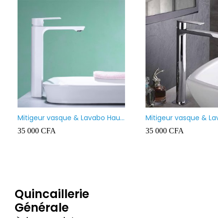
Mitigeur vasque & Lavabo Haut
Mitigeur vasque & L
Prolongé BLANC
Prolongé
35 000
CFA
35 000
CFA
Quincaillerie
Générale