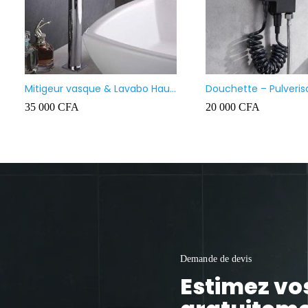
Mitigeur vasque & Lavabo Haut
Douchette – Pulveris
Prolongé
bidet marque Firmer
35 000
CFA
20 000
CFA
Demande de devis
Estimez vo