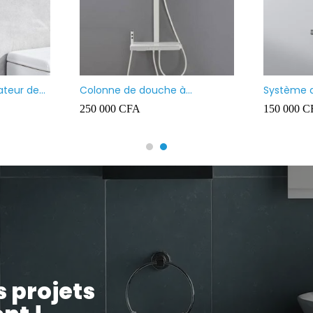
ateur de
Colonne de douche à
Système 
température constante –
thermost
250 000
CFA
150 000
C
Touches de piano blanches
effet plui
à main et 
s projets