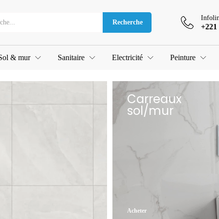
Infoli
Recherche
+221 
Sol & mur
Sanitaire
Electricité
Peinture
Carreaux
sol/mur
Acheter