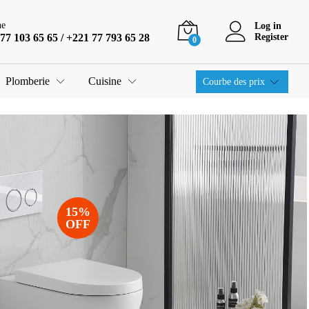
ne
Log in
77 103 65 65 / +221 77 793 65 28
Register
0
Plomberie
Cuisine
Courbe des prix
15%
OFF