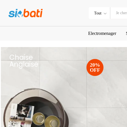
Tout
Electromenager
Chaise
Anglaise
20%
OFF
Acheter