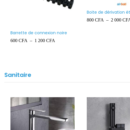
Boite de dérivation étanche
Ingelec
800
CFA
–
2 000
CFA
onnexion noire
Bo
In
 200
CFA
50
Sanitaire