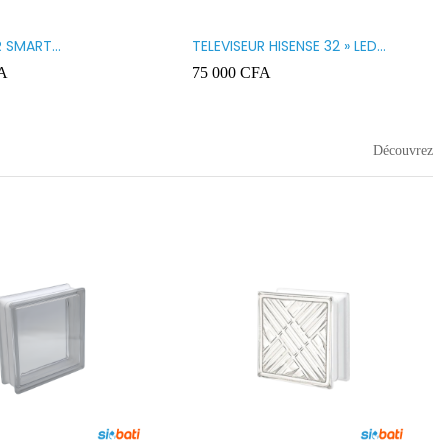
R SMART
TELEVISEUR HISENSE 32 » LED
GY 32 LED STT3200K
32A5200
A
75 000
CFA
Découvrez