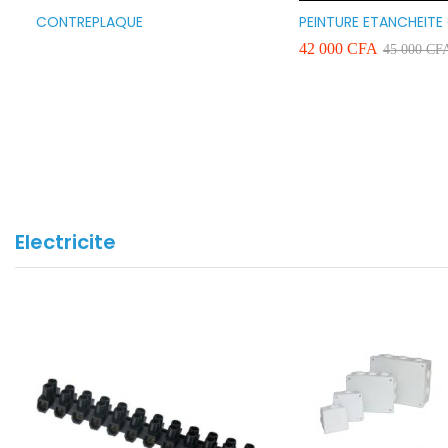
CONTREPLAQUE
PEINTURE ETANCHEITE
SEAFLEX 20KG COULE
42 000
CFA
45 000
CF
BLANC VERT ET GRIS
Electricite