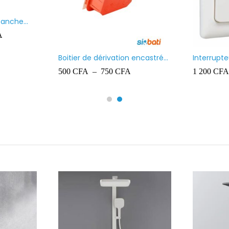
itier de dérivation encastré
Interrupteur simple allumage
gelec
lumineux blanc Ingelec Ref
0
CFA
–
750
CFA
1 200
CFA
Kaptika