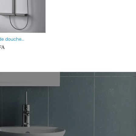
de douche
atique avec douche à
FA
e de tête, douchette
sortie inférieure, inox