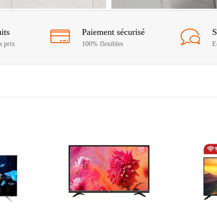
its
Paiement sécurisé
S
s prix
100% flexibles
E