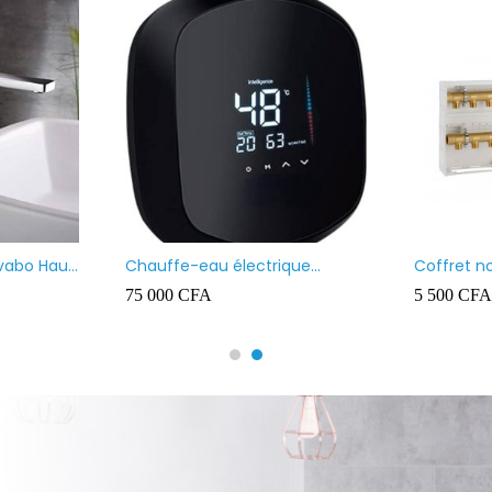
avabo Haut
Chauffe-eau électrique
Coffret n
instantané MAAT
75 000
CFA
5 500
CFA