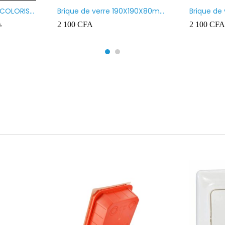
 COLORIS
Brique de verre 190X190X80mm
Brique de
UR ROUGE
motif vague x bulles
Transpare
2 100
CFA
2 100
CFA
A