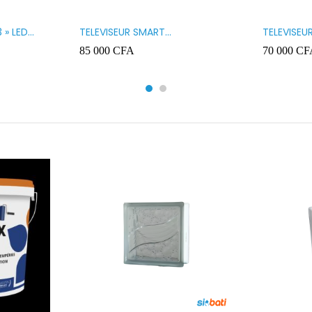
 » LED
TELEVISEUR SMART
TELEVISEU
TECHNOLOGY 32 » SMART
TECHNOLO
85 000
CFA
70 000
CF
32STT5032SA