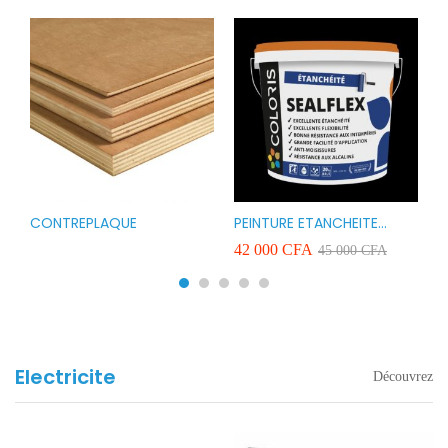
CONTREPLAQUE
PEINTURE ETANCHEITE
B
r
COLORIS SEAFLEX 20KG
1
A
42 000
CFA
2
45 000
CFA
COULEUR ROUGE BLANC
v
VERT ET GRIS
Electricite
Découvrez