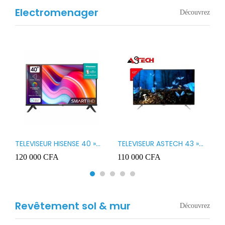
Electromenager
Découvrez
TELEVISEUR HISENSE 40 »
TELEVISEUR ASTECH 43 »
T
B1
LED SMART VIDAA 40A4K
LED 43OD15
T
120 000
CFA
110 000
CFA
8
3
Revêtement sol & mur
Découvrez