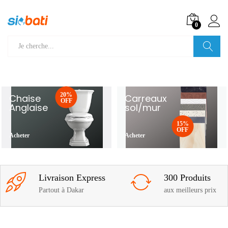
0
Recherche
20%
Chaise
Carreaux
OFF
Anglaise
sol/mur
15%
OFF
Acheter
Acheter
Livraison Express
300 Produits
Partout à Dakar
aux meilleurs prix