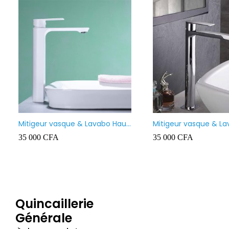
Mitigeur vasque & Lavabo Haut
Mitigeur vasque & L
Prolongé BLANC
Prolongé
35 000
CFA
35 000
CFA
Quincaillerie
Générale