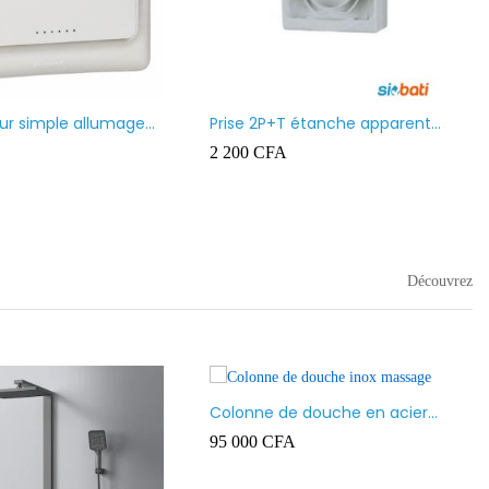
eur simple allumage
Prise 2P+T étanche apparent
blanc Ingelec Ref
Ingelec Ref 4896
2 200
CFA
Découvrez
Colonne de douche en acier
inoxydable, multifonctions
95 000
CFA
avec Jets de Massage corporel,
pommeau de douche