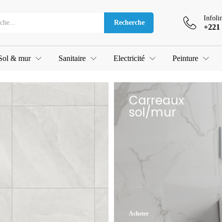
Infoli
Recherche
+221 
Sol & mur
Sanitaire
Electricité
Peinture
Carreaux
sol/mur
Acheter