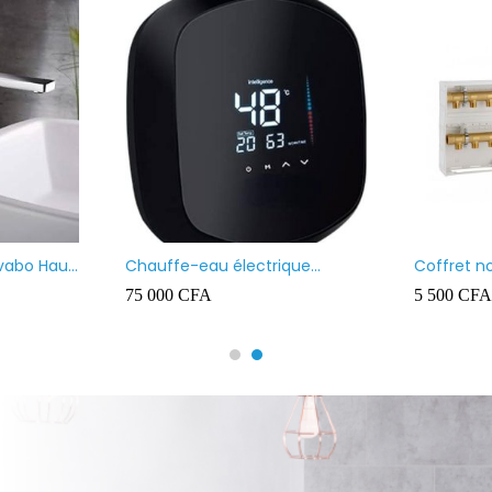
avabo Haut
Chauffe-eau électrique
Coffret n
instantané MAAT
75 000
CFA
5 500
CFA