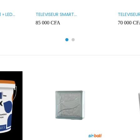
 » LED
TELEVISEUR SMART
TELEVISEU
TECHNOLOGY 32 » SMART
TECHNOLO
85 000
CFA
70 000
CF
32STT5032SA