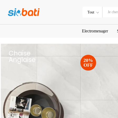
Tout
Electromenager
Chaise
Anglaise
20%
OFF
Acheter