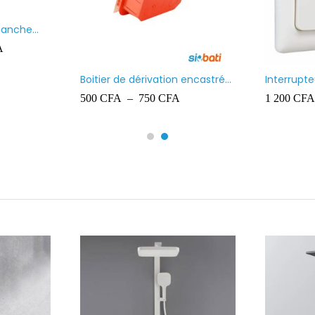
étanche
A
Boitier de dérivation encastré
Interrupt
Ingelec
lumineux 
500
CFA
–
750
CFA
1 200
CFA
Kaptika