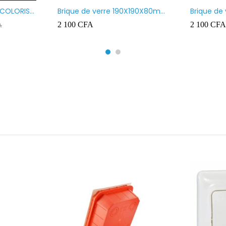
 COLORIS
Brique de verre 190X190X80mm
Brique de
UR ROUGE
motif vague x bulles
Transpare
2 100
CFA
2 100
CFA
A