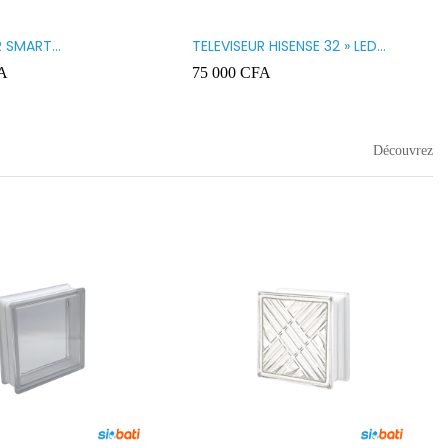
R SMART
TELEVISEUR HISENSE 32 » LED
GY 32 LED STT3200K
32A5200
A
75 000
CFA
Découvrez