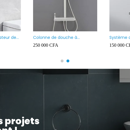
ateur de
Colonne de douche à
Système 
température constante –
thermost
250 000
CFA
150 000
C
Touches de piano blanches
effet plui
à main et 
s projets