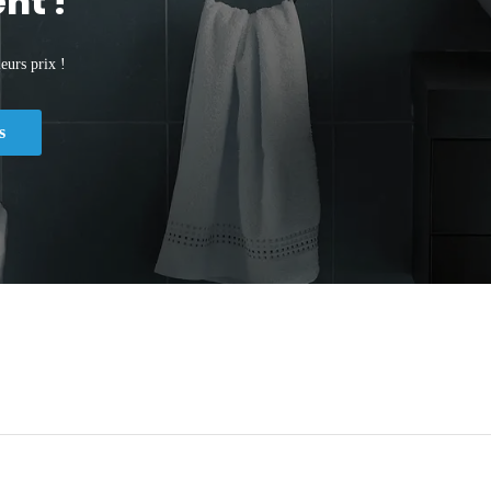
nt !
eurs prix !
s