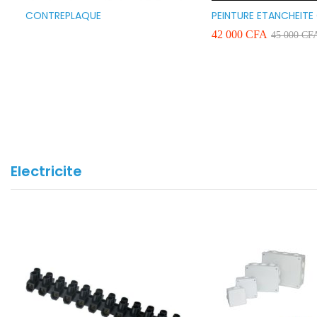
CONTREPLAQUE
PEINTURE ETANCHEITE
SEAFLEX 20KG COULE
42 000
CFA
45 000
CF
BLANC VERT ET GRIS
Electricite