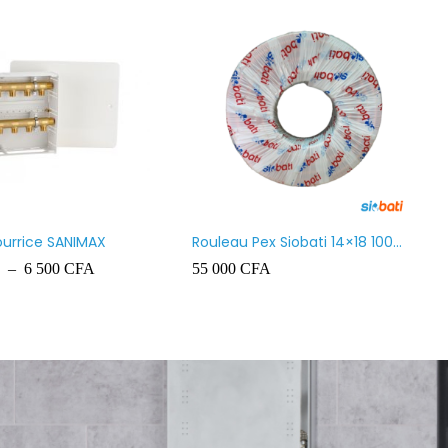
ourrice SANIMAX
Rouleau Pex Siobati 14×18 100
Mètres lourd – High Quality
–
6 500
CFA
55 000
CFA