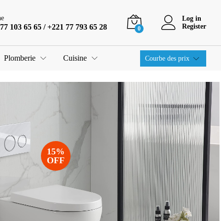
ne
Log in
77 103 65 65 / +221 77 793 65 28
Register
0
Plomberie
Cuisine
Courbe des prix
15%
OFF