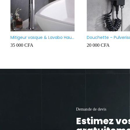
Mitigeur vasque & Lavabo Haut
Douchette – Pulveris
Prolongé
bidet marque Firmer
35 000
CFA
20 000
CFA
Demande de devis
Estimez vo