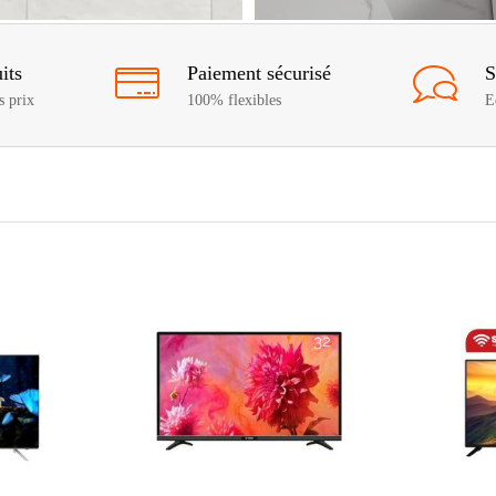
its
Paiement sécurisé
S
s prix
100% flexibles
E