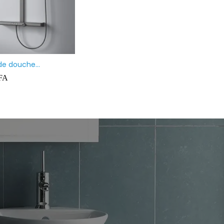
de douche
atique avec douche à
FA
e de tête, douchette
sortie inférieure, inox