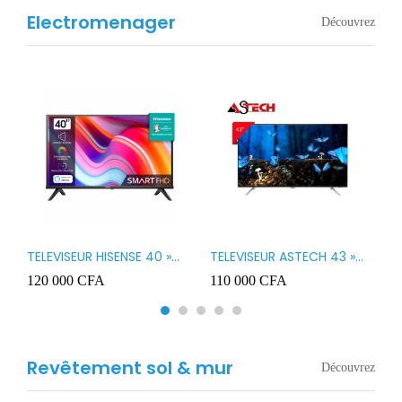
Electromenager
Découvrez
TELEVISEUR HISENSE 40 »
TELEVISEUR ASTECH 43 »
T
B1
LED SMART VIDAA 40A4K
LED 43OD15
T
120 000
CFA
110 000
CFA
8
3
Revêtement sol & mur
Découvrez