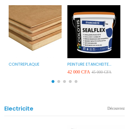
CONTREPLAQUE
PEINTURE ETANCHEITE
B
r
COLORIS SEAFLEX 20KG
1
A
42 000
CFA
2
45 000
CFA
COULEUR ROUGE BLANC
v
VERT ET GRIS
Electricite
Découvrez