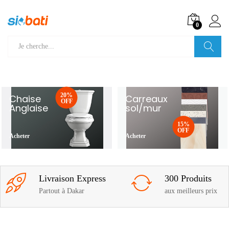
0
Recherche
20%
Chaise
Carreaux
OFF
Anglaise
sol/mur
15%
OFF
Acheter
Acheter
Livraison Express
300 Produits
Partout à Dakar
aux meilleurs prix