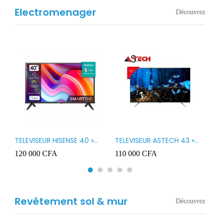
Electromenager
Découvrez
TELEVISEUR HISENSE 40 »
TELEVISEUR ASTECH 43 »
T
B1
LED SMART VIDAA 40A4K
LED 43OD15
T
120 000
CFA
110 000
CFA
8
3
Revêtement sol & mur
Découvrez