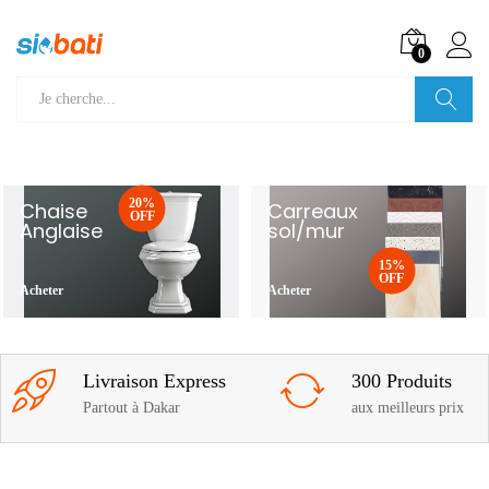
0
Recherche
20%
Chaise
Carreaux
OFF
Anglaise
sol/mur
15%
OFF
Acheter
Acheter
Livraison Express
300 Produits
Partout à Dakar
aux meilleurs prix