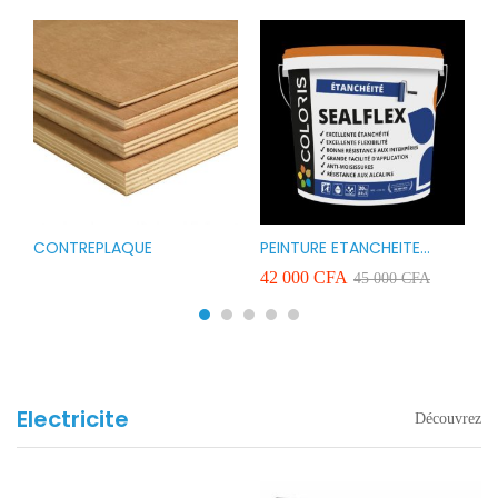
CONTREPLAQUE
PEINTURE ETANCHEITE
B
r
COLORIS SEAFLEX 20KG
1
A
42 000
CFA
2
45 000
CFA
COULEUR ROUGE BLANC
v
VERT ET GRIS
Electricite
Découvrez