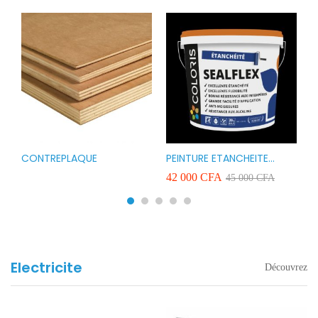
CONTREPLAQUE
PEINTURE ETANCHEITE
B
r
COLORIS SEAFLEX 20KG
1
A
42 000
CFA
2
45 000
CFA
COULEUR ROUGE BLANC
v
VERT ET GRIS
Electricite
Découvrez