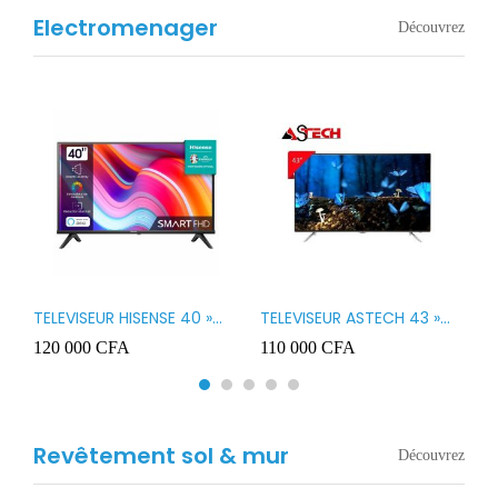
Electromenager
Découvrez
TELEVISEUR HISENSE 40 »
TELEVISEUR ASTECH 43 »
T
B1
LED SMART VIDAA 40A4K
LED 43OD15
T
120 000
CFA
110 000
CFA
8
3
Revêtement sol & mur
Découvrez