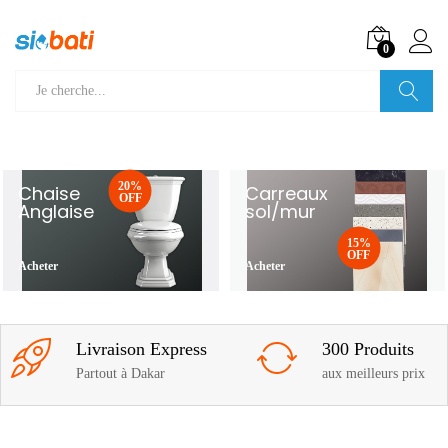
0
Recherche
20%
Chaise
Carreaux
OFF
Anglaise
sol/mur
15%
OFF
Acheter
Acheter
Livraison Express
300 Produits
Partout à Dakar
aux meilleurs prix