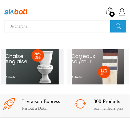
0
Recherche
20%
Chaise
Carreaux
OFF
Anglaise
sol/mur
15%
OFF
Acheter
Acheter
Livraison Express
300 Produits
Partout à Dakar
aux meilleurs prix