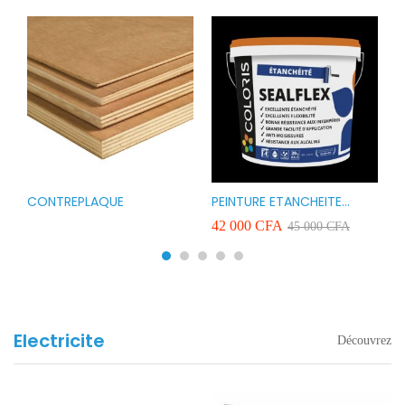
CONTREPLAQUE
PEINTURE ETANCHEITE
B
r
COLORIS SEAFLEX 20KG
1
A
42 000
CFA
2
45 000
CFA
COULEUR ROUGE BLANC
v
VERT ET GRIS
Electricite
Découvrez