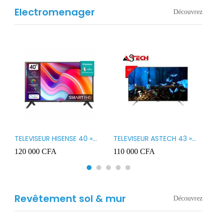
Electromenager
Découvrez
TELEVISEUR HISENSE 40 »
TELEVISEUR ASTECH 43 »
T
B1
LED SMART VIDAA 40A4K
LED 43OD15
T
120 000
CFA
110 000
CFA
8
3
Revêtement sol & mur
Découvrez