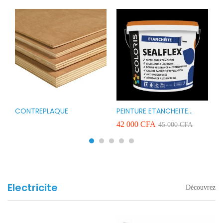
CONTREPLAQUE
PEINTURE ETANCHEITE
B
r
COLORIS SEAFLEX 20KG
1
A
42 000
CFA
2
45 000
CFA
COULEUR ROUGE BLANC
v
VERT ET GRIS
Electricite
Découvrez