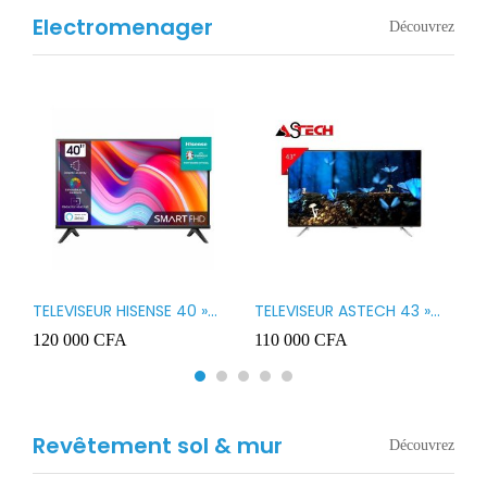
Electromenager
Découvrez
TELEVISEUR HISENSE 40 »
TELEVISEUR ASTECH 43 »
T
B1
LED SMART VIDAA 40A4K
LED 43OD15
T
120 000
CFA
110 000
CFA
8
3
Revêtement sol & mur
Découvrez