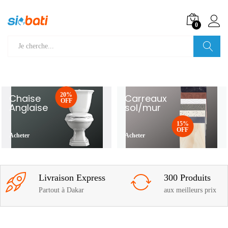
0
Recherche
20%
Chaise
Carreaux
OFF
Anglaise
sol/mur
15%
OFF
Acheter
Acheter
Livraison Express
300 Produits
Partout à Dakar
aux meilleurs prix