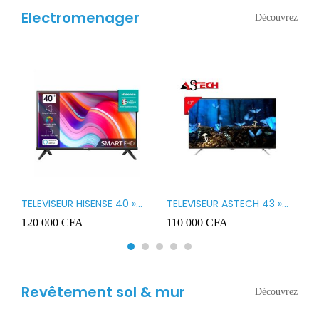
Electromenager
Découvrez
TELEVISEUR HISENSE 40 »
TELEVISEUR ASTECH 43 »
T
B1
LED SMART VIDAA 40A4K
LED 43OD15
T
120 000
CFA
110 000
CFA
8
3
Revêtement sol & mur
Découvrez