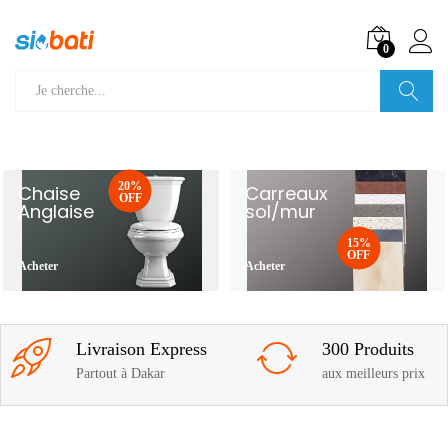
0
Recherche
20%
Chaise
Carreaux
OFF
Anglaise
sol/mur
15%
OFF
Acheter
Acheter
Livraison Express
300 Produits
Partout à Dakar
aux meilleurs prix