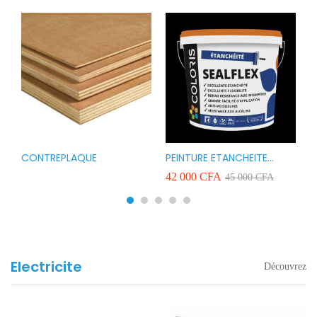
CONTREPLAQUE
PEINTURE ETANCHEITE
B
r
COLORIS SEAFLEX 20KG
1
A
42 000
CFA
2
45 000
CFA
COULEUR ROUGE BLANC
v
VERT ET GRIS
Electricite
Découvrez