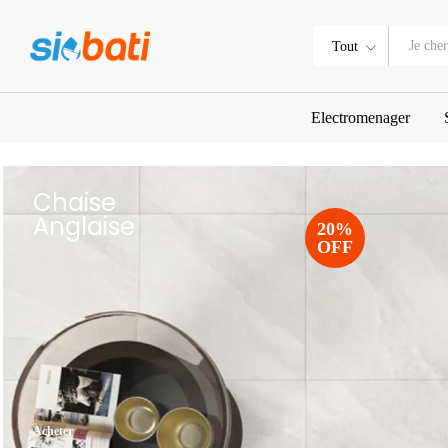
Tout
Electromenager
Chaise
Anglaise
20%
OFF
Acheter