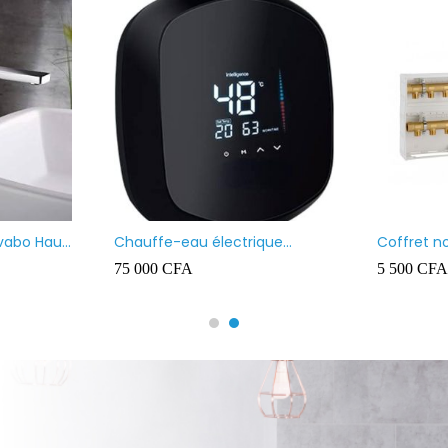
au marque VENUS
Chauffe-eau marque VENUS
80L
A
80 000
CFA