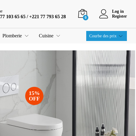
ne
Log in
77 103 65 65 / +221 77 793 65 28
Register
0
Plomberie
Cuisine
Courbe des prix
15%
OFF