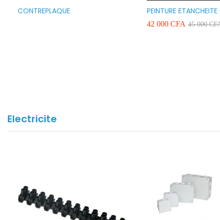
CONTREPLAQUE
PEINTURE ETANCHEITE
SEAFLEX 20KG COULE
42 000
CFA
45 000
CF
BLANC VERT ET GRIS
Electricite