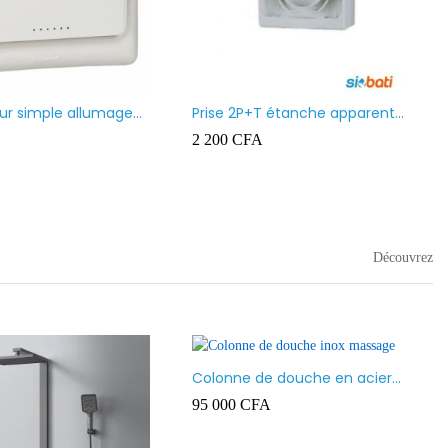
Moulure (Goulotte) Ingelec
1 500
CFA
–
6 500
CFA
 led
A
–
16 000
CFA
Découvrez