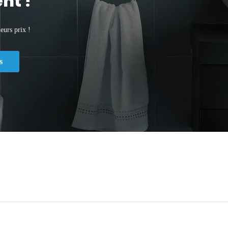
nt !
eurs prix !
s