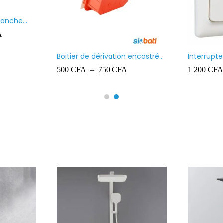
Paquet de chevilles en
Projecteur
plastique Ingelec – 8
700
CFA
10 000
CF