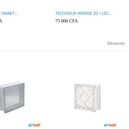
R SMART
TELEVISEUR HISENSE 32 » LED
GY 32 LED STT3200K
32A5200
A
75 000
CFA
Découvrez