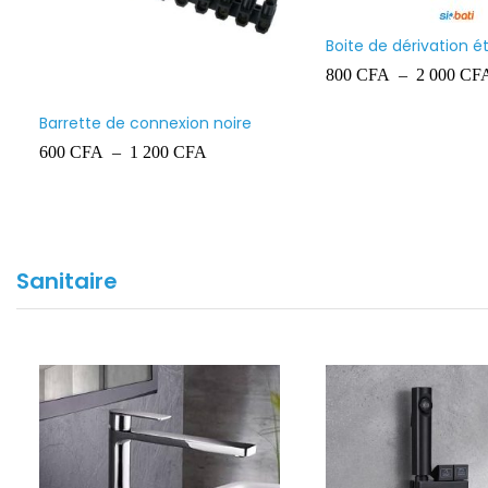
Grillage avertisseur 100 mètres
Fil 1.5mm² LCS
11 000
CFA
22 500
CFA
Sanitaire