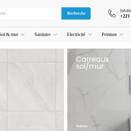
Infoli
Recherche
+221 
Sol & mur
Sanitaire
Electricité
Peinture
Carreaux
sol/mur
Acheter