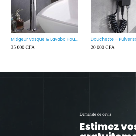
Lavabo meuble salle de bain
Vasque à poser carr
suspendu
130 000
CFA
35 000
CFA
Demande de devis
Estimez vo