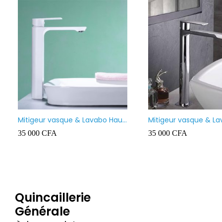
×18 100
REGARD 40X40
Chauffe-e
ality
100L
5 000
CFA
90 000
CF
Quincaillerie
Générale