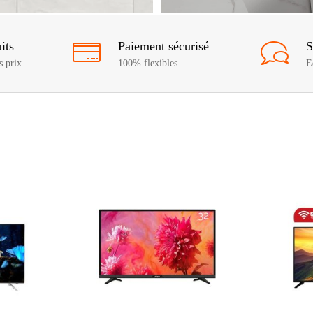
its
Paiement sécurisé
S
s prix
100% flexibles
E