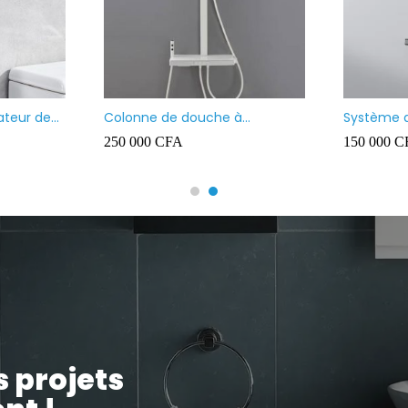
é
Vasque à poser noir mate
Vasque à 
noir mat
35 000
CFA
40 000
C
s projets