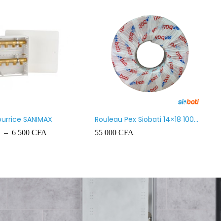
Chauffe-eau marque VENUS
Chauffe-eau marque VE
50L
30L
65 000
CFA
55 000
CFA