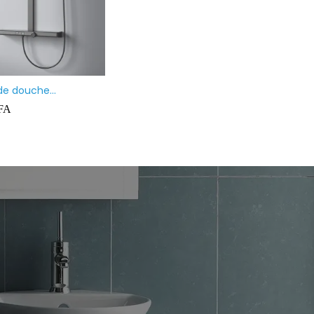
poser rectangulaire
Mitigeur vasque & Lavabo Haut
e
Prolongé BLANC
FA
35 000
CFA