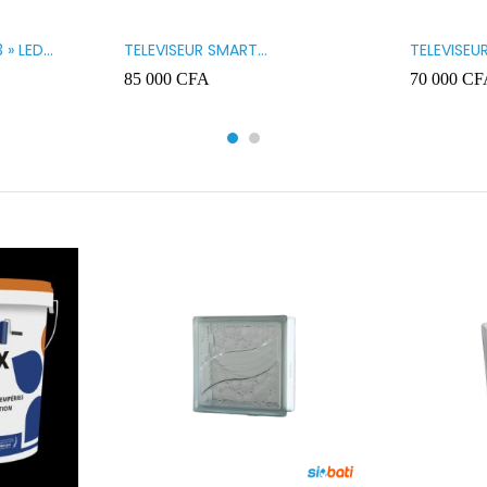
 » LED
TELEVISEUR SMART
TELEVISEU
TECHNOLOGY 32 » SMART
TECHNOLO
85 000
CFA
70 000
CF
32STT5032SA