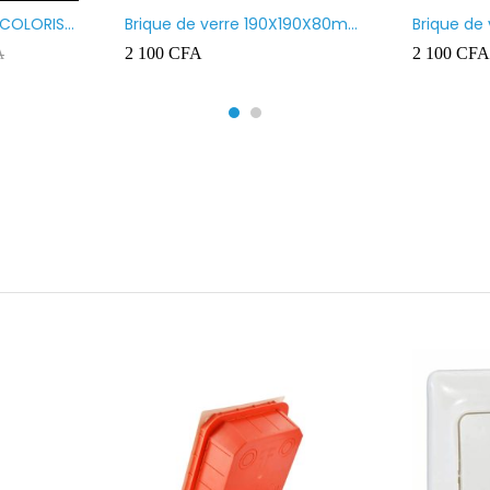
 COLORIS
Brique de verre 190X190X80mm
Brique de
UR ROUGE
motif vague x bulles
Transpare
2 100
CFA
2 100
CFA
A