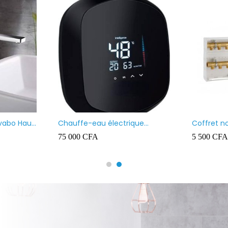
REGARD 40X40
Chauffe-eau marque V
100L
5 000
CFA
90 000
CFA