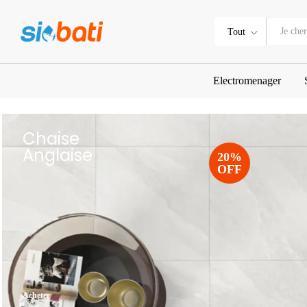
Tout
Electromenager
Chaise
Anglaise
20%
OFF
Acheter