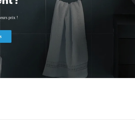
nt !
eurs prix !
s