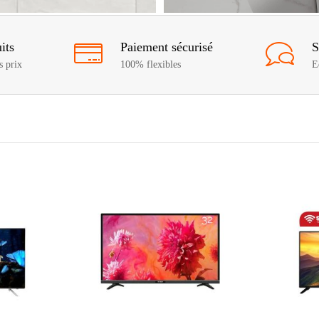
its
Paiement sécurisé
S
s prix
100% flexibles
E