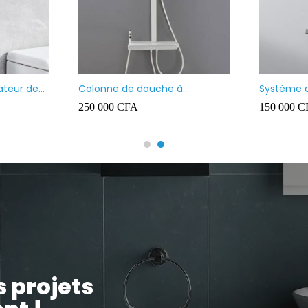
sque à poser carré
Vasque à poser noir mate
 000
CFA
35 000
CFA
s projets