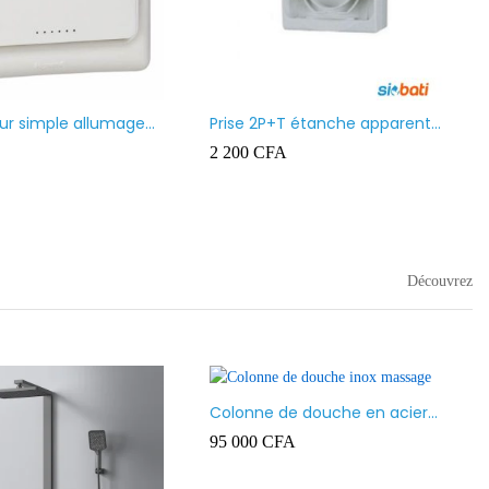
Moulure (Goulotte) Ingelec
1 500
CFA
–
6 500
CFA
 led
A
–
16 000
CFA
Découvrez