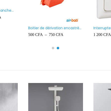
Paquet de chevilles en
Projecteur
plastique Ingelec – 8
700
CFA
10 000
CF