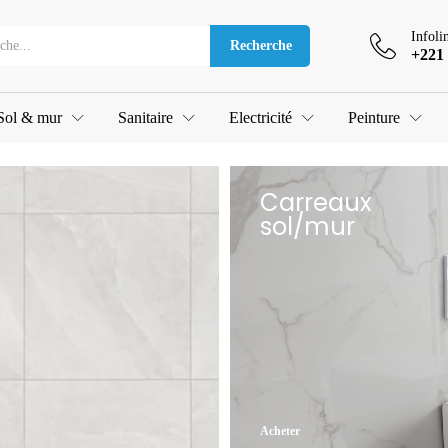
Infoli
Recherche
+221 
Sol & mur
Sanitaire
Electricité
Peinture
Carreaux
sol/mur
Acheter