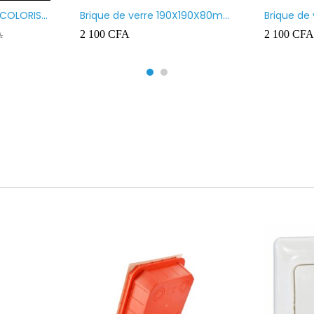
 COLORIS
Brique de verre 190X190X80mm
Brique de
UR ROUGE
motif vague x bulles
Transpare
2 100
CFA
2 100
CFA
A