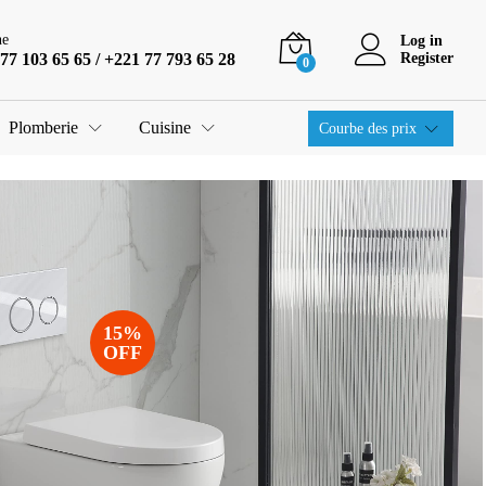
ne
Log in
77 103 65 65 / +221 77 793 65 28
Register
0
Plomberie
Cuisine
Courbe des prix
15%
OFF