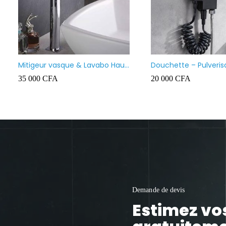
Lavabo meuble salle de bain
Va
suspendu
130 000
CFA
35
Demande de devis
Estimez vo