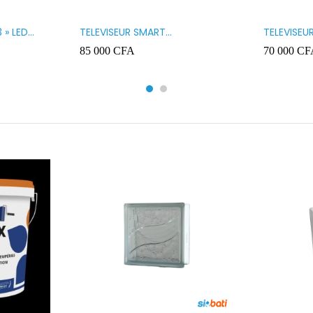
 » LED
TELEVISEUR SMART
TELEVISEU
TECHNOLOGY 32 » SMART
TECHNOLO
85 000
CFA
70 000
CF
32STT5032SA