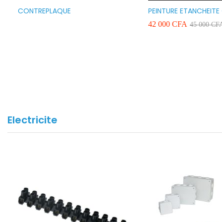
CONTREPLAQUE
PEINTURE ETANCHEITE
SEAFLEX 20KG COULE
42 000
CFA
45 000
CF
BLANC VERT ET GRIS
Electricite