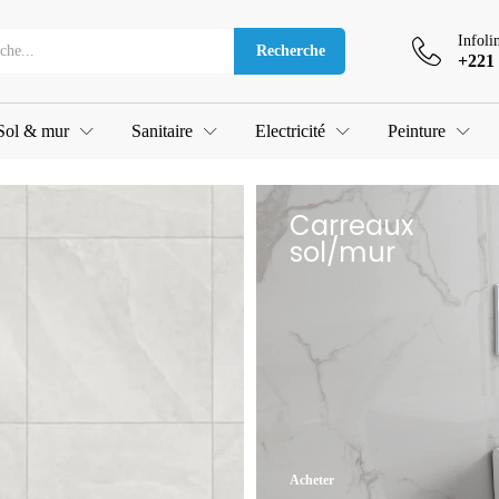
Infoli
Recherche
+221 
Sol & mur
Sanitaire
Electricité
Peinture
Carreaux
sol/mur
Acheter