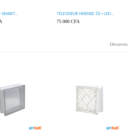
R SMART
TELEVISEUR HISENSE 32 » LED
GY 32 LED STT3200K
32A5200
A
75 000
CFA
Découvrez