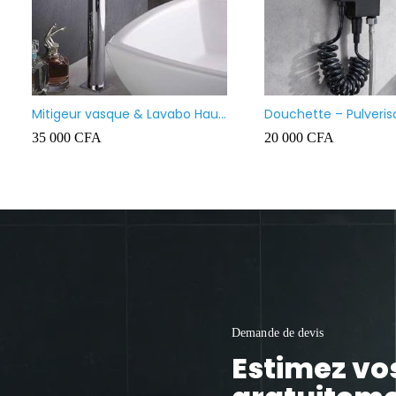
Lavabo meuble salle de bain
Va
suspendu
130 000
CFA
35
Demande de devis
Estimez vo