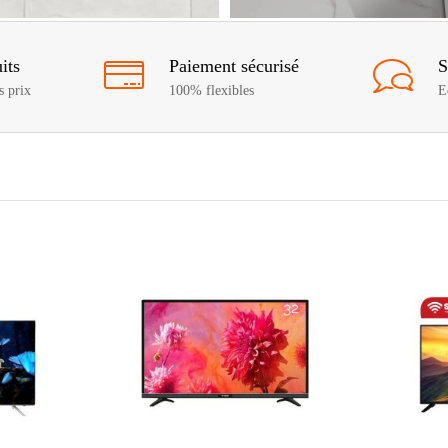
its
Paiement sécurisé
S
s prix
100% flexibles
E