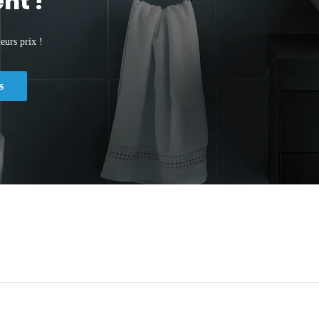
nt !
eurs prix !
s