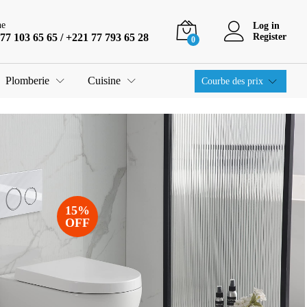
ne
Log in
77 103 65 65 / +221 77 793 65 28
Register
0
Plomberie
Cuisine
Courbe des prix
15%
OFF