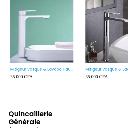
ice SANIMAX
Rouleau Pex Siobati 14×18 100
RE
Mètres lourd – High Quality
6 500
CFA
55 000
CFA
5 0
Quincaillerie
Générale