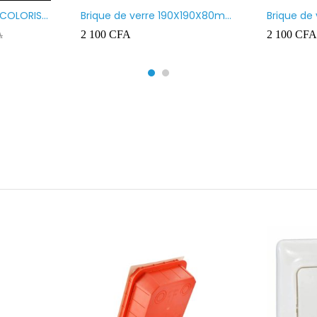
 COLORIS
Brique de verre 190X190X80mm
Brique de
UR ROUGE
motif vague x bulles
Transpare
2 100
CFA
2 100
CFA
A