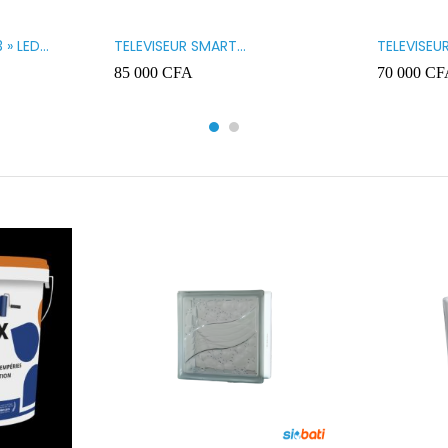
 » LED
TELEVISEUR SMART
TELEVISEU
TECHNOLOGY 32 » SMART
TECHNOLO
85 000
CFA
70 000
CF
32STT5032SA