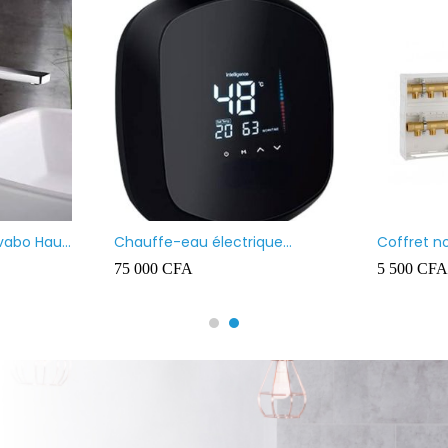
GARD 40X40
Chauffe-eau marque VENUS
100L
00
CFA
90 000
CFA