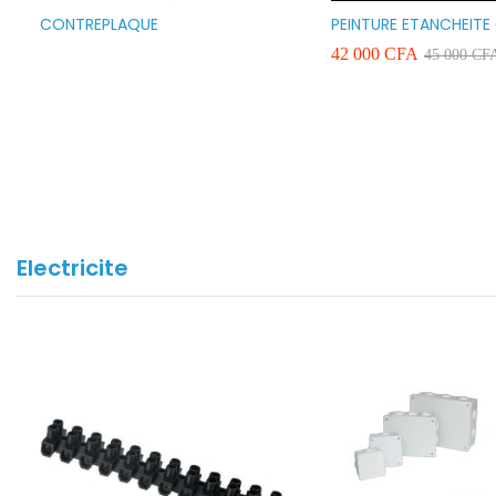
CONTREPLAQUE
PEINTURE ETANCHEITE
SEAFLEX 20KG COULE
42 000
CFA
45 000
CF
BLANC VERT ET GRIS
Electricite