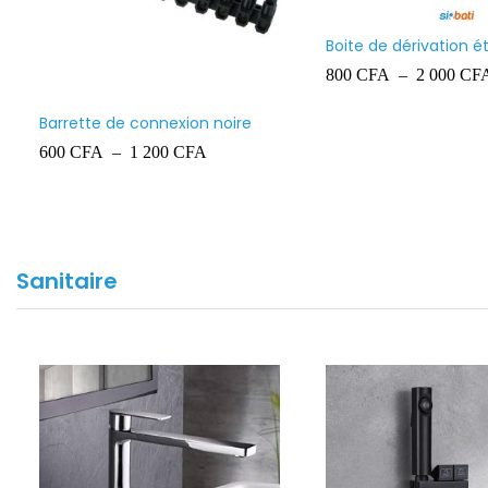
Grillage avertisseur 100 mètres
Fil 1.5mm² LCS
11 000
CFA
22 500
CFA
Sanitaire
ouche en acier
ultifonctions
Massage corporel,
 douche