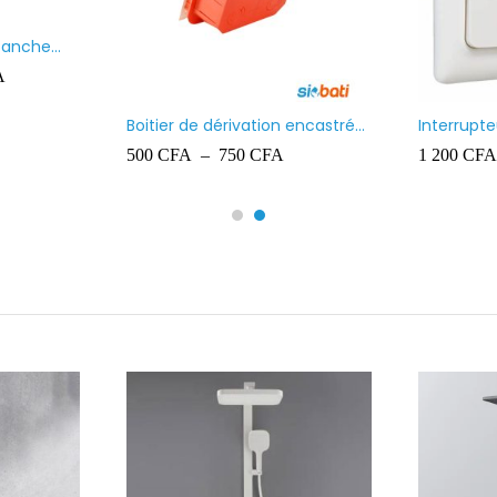
Paquet de chevilles en
Projecteur
plastique Ingelec – 8
700
CFA
10 000
CF