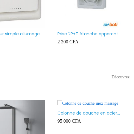
Moulure (Goulotte) Ingelec
1 500
CFA
–
6 500
CFA
 led
A
–
16 000
CFA
Découvrez