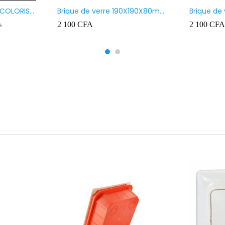
 COLORIS
Brique de verre 190X190X80mm
Brique de
UR ROUGE
motif vague x bulles
Transpare
2 100
CFA
2 100
CFA
A