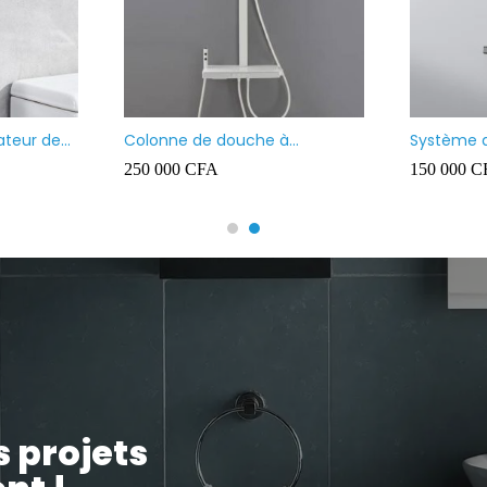
ser carré
Vasque à poser noir mate
V
n
35 000
CFA
4
s projets