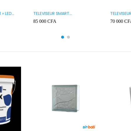
 » LED
TELEVISEUR SMART
TELEVISEU
TECHNOLOGY 32 » SMART
TECHNOLO
85 000
CFA
70 000
CF
32STT5032SA