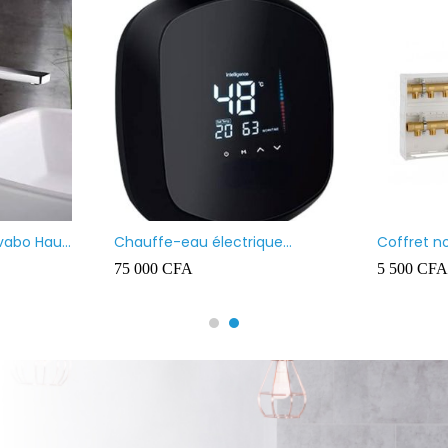
Chauffe-eau marque VENUS
Chauffe-eau ma
100L
80L
90 000
CFA
80 000
CFA