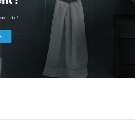
nt !
eurs prix !
s