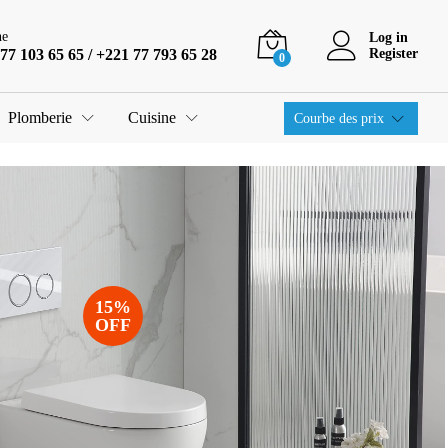
ne
Log in
77 103 65 65 / +221 77 793 65 28
Register
0
Plomberie
Cuisine
Courbe des prix
15%
OFF