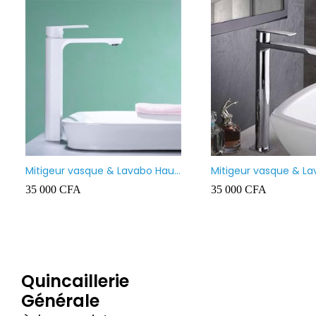
uleau Pex Siobati 14×18 100
REGARD 40X40
tres lourd – High Quality
 000
CFA
5 000
CFA
Quincaillerie
Générale