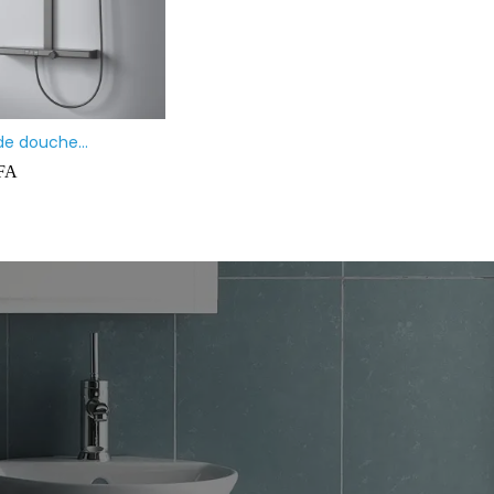
asque à poser rectangulaire
Mitigeur vasque & Lavabo 
oir mate
Prolongé BLANC
0 000
CFA
35 000
CFA