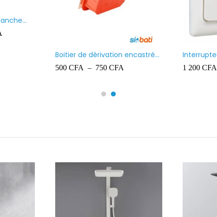
Paquet de chevilles en
Projecteur
plastique Ingelec – 8
700
CFA
10 000
CF