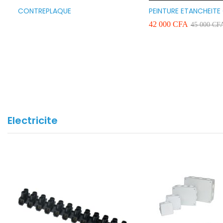
CONTREPLAQUE
PEINTURE ETANCHEITE
SEAFLEX 20KG COULE
42 000
CFA
45 000
CF
BLANC VERT ET GRIS
Electricite