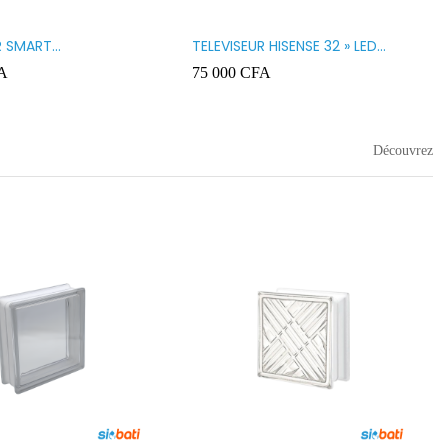
R SMART
TELEVISEUR HISENSE 32 » LED
GY 32 LED STT3200K
32A5200
A
75 000
CFA
Découvrez