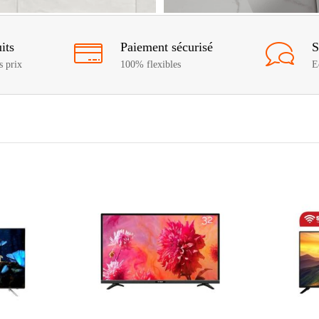
its
Paiement sécurisé
S
s prix
100% flexibles
E