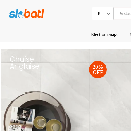
Tout
Electromenager
Chaise
Anglaise
20%
OFF
Acheter