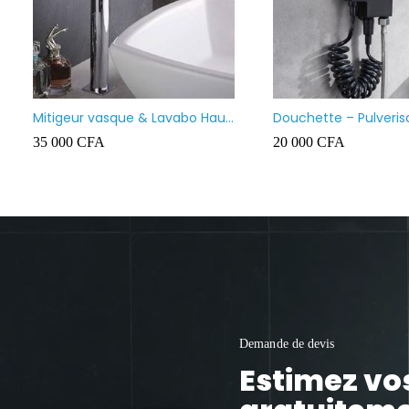
Lavabo meuble salle de bain
Vasque à po
suspendu
130 000
CFA
35 000
CFA
Demande de devis
Estimez vo