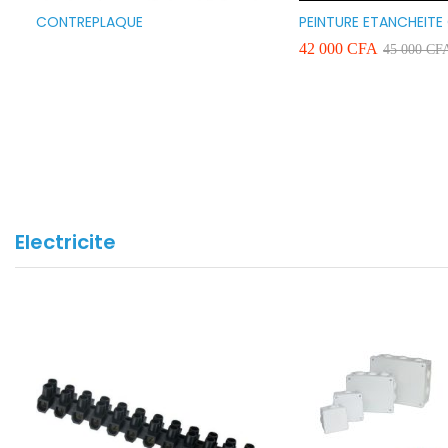
CONTREPLAQUE
PEINTURE ETANCHEITE
SEAFLEX 20KG COULE
42 000
CFA
45 000
CF
BLANC VERT ET GRIS
Electricite