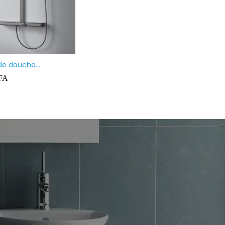
de douche
atique avec douche à
FA
e de tête, douchette
sortie inférieure, inox