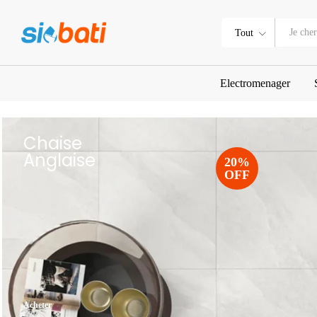
Tout
Electromenager
Chaise
Anglaise
20%
OFF
Acheter