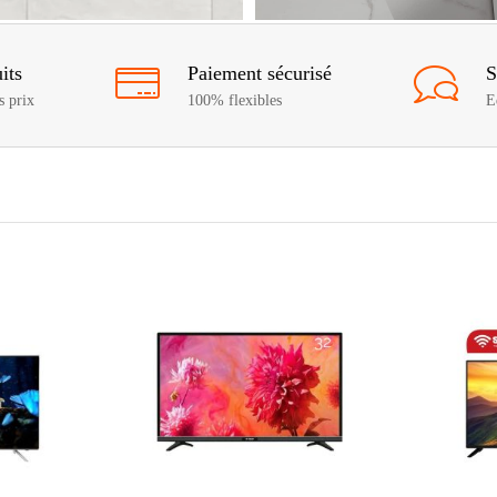
its
Paiement sécurisé
S
s prix
100% flexibles
E