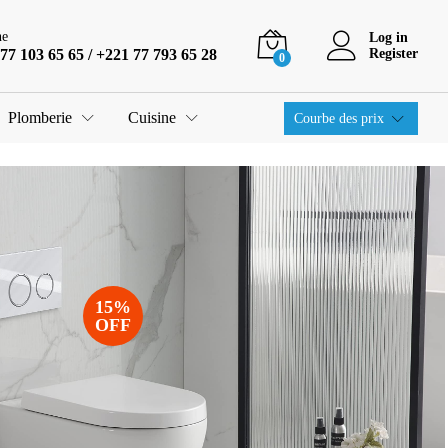
ne
Log in
77 103 65 65 / +221 77 793 65 28
Register
0
Plomberie
Cuisine
Courbe des prix
15%
OFF