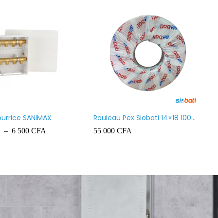
ourrice SANIMAX
Rouleau Pex Siobati 14×18 100
Mètres lourd – High Quality
–
6 500
CFA
55 000
CFA