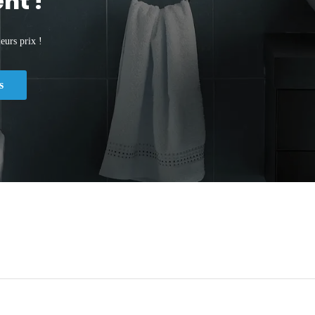
nt !
eurs prix !
s