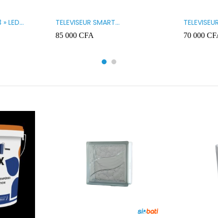
 » LED
TELEVISEUR SMART
TELEVISEU
TECHNOLOGY 32 » SMART
TECHNOLO
85 000
CFA
70 000
CF
32STT5032SA