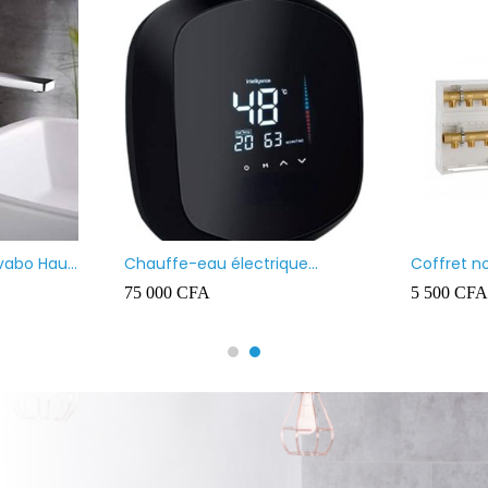
avabo Haut
Chauffe-eau électrique
Coffret n
instantané MAAT
75 000
CFA
5 500
CFA