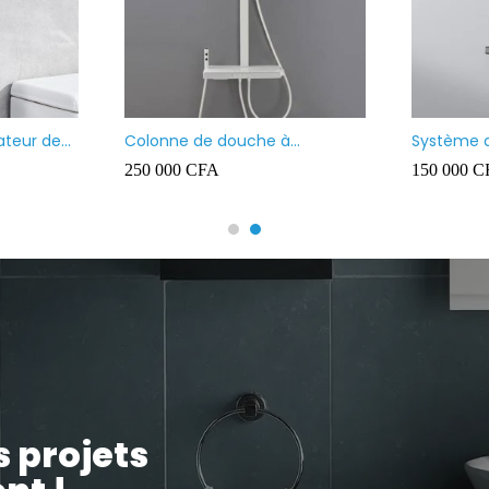
ateur de
Colonne de douche à
Système 
température constante –
thermost
250 000
CFA
150 000
C
Touches de piano blanches
effet plui
à main et 
s projets