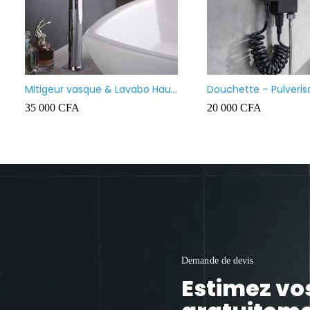
Mitigeur vasque & Lavabo Haut
Douchette – Pulveris
Prolongé
bidet marque Firmer
35 000
CFA
20 000
CFA
Demande de devis
Estimez vo