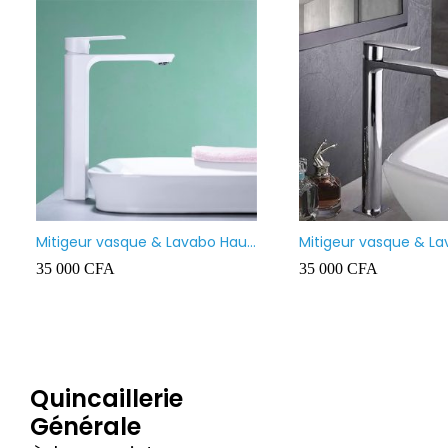
Mitigeur vasque & Lavabo Haut
Mitigeur vasque & L
Prolongé BLANC
Prolongé
35 000
CFA
35 000
CFA
Quincaillerie
Générale