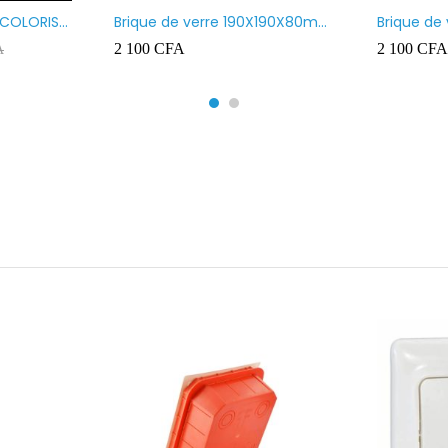
 COLORIS
Brique de verre 190X190X80mm
Brique de
UR ROUGE
motif vague x bulles
Transpare
2 100
CFA
2 100
CFA
A