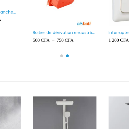
étanche
A
Boitier de dérivation encastré
Interrupt
Ingelec
lumineux 
500
CFA
–
750
CFA
1 200
CFA
Kaptika