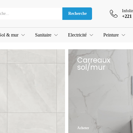
Infoli
Recherche
+221 
Sol & mur
Sanitaire
Electricité
Peinture
Carreaux
sol/mur
Acheter