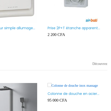
eur simple allumage
Prise 2P+T étanche apparent
blanc Ingelec Ref
Ingelec Ref 4896
2 200
CFA
Découvrez
Colonne de douche en acier
inoxydable, multifonctions
95 000
CFA
avec Jets de Massage corporel,
pommeau de douche