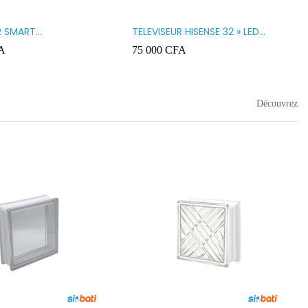
R SMART
TELEVISEUR HISENSE 32 » LED
GY 32 LED STT3200K
32A5200
A
75 000
CFA
Découvrez