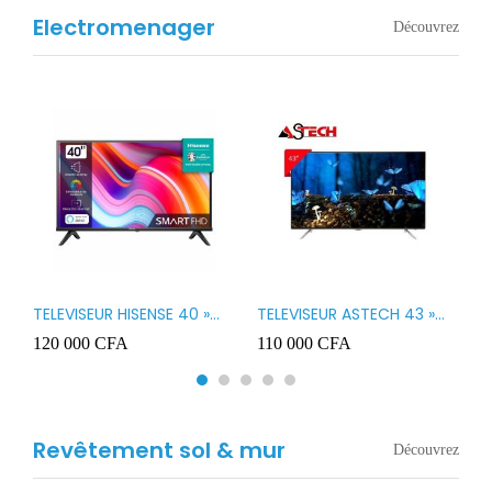
Electromenager
Découvrez
TELEVISEUR HISENSE 40 »
TELEVISEUR ASTECH 43 »
T
B1
LED SMART VIDAA 40A4K
LED 43OD15
T
120 000
CFA
110 000
CFA
8
3
Revêtement sol & mur
Découvrez