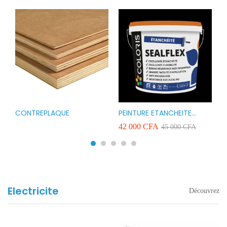
CONTREPLAQUE
PEINTURE ETANCHEITE
B
r
COLORIS SEAFLEX 20KG
1
A
42 000
CFA
2
45 000
CFA
COULEUR ROUGE BLANC
v
VERT ET GRIS
Electricite
Découvrez