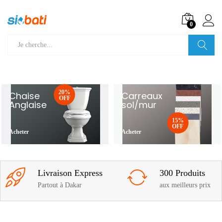
0
Recherche
20%
Chaise
Carreaux
OFF
Anglaise
sol/mur
15%
OFF
Acheter
Acheter
Livraison Express
300 Produits
Partout à Dakar
aux meilleurs prix