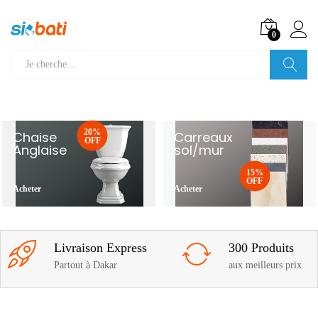
0
Recherche
20%
Chaise
Carreaux
OFF
Anglaise
sol/mur
15%
OFF
Acheter
Acheter
Livraison Express
300 Produits
Partout à Dakar
aux meilleurs prix