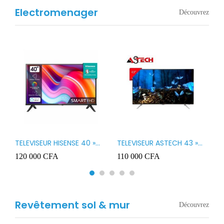
Electromenager
Découvrez
TELEVISEUR HISENSE 40 »
TELEVISEUR ASTECH 43 »
T
B1
LED SMART VIDAA 40A4K
LED 43OD15
T
120 000
CFA
110 000
CFA
8
3
Revêtement sol & mur
Découvrez