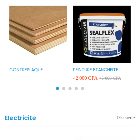
CONTREPLAQUE
PEINTURE ETANCHEITE
B
r
COLORIS SEAFLEX 20KG
1
A
42 000
CFA
2
45 000
CFA
COULEUR ROUGE BLANC
v
VERT ET GRIS
Electricite
Découvrez