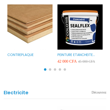
CONTREPLAQUE
PEINTURE ETANCHEITE
B
r
COLORIS SEAFLEX 20KG
1
A
42 000
CFA
2
45 000
CFA
COULEUR ROUGE BLANC
v
VERT ET GRIS
Electricite
Découvrez