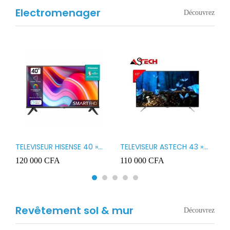
Electromenager
Découvrez
TELEVISEUR HISENSE 40 »
TELEVISEUR ASTECH 43 »
T
B1
LED SMART VIDAA 40A4K
LED 43OD15
T
120 000
CFA
110 000
CFA
8
3
Revêtement sol & mur
Découvrez