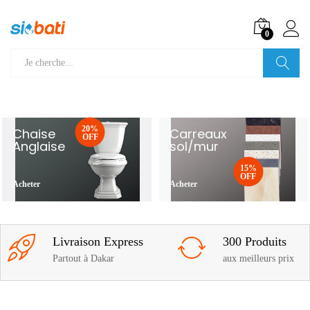
0
Recherche
20%
Chaise
Carreaux
OFF
Anglaise
sol/mur
15%
OFF
Acheter
Acheter
Livraison Express
300 Produits
Partout à Dakar
aux meilleurs prix