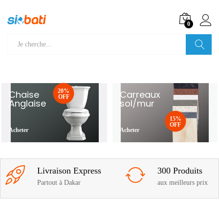
0
Recherche
20%
Chaise
Carreaux
OFF
Anglaise
sol/mur
15%
OFF
Acheter
Acheter
Livraison Express
300 Produits
Partout à Dakar
aux meilleurs prix