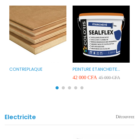
CONTREPLAQUE
PEINTURE ETANCHEITE
B
r
COLORIS SEAFLEX 20KG
1
A
42 000
CFA
2
45 000
CFA
COULEUR ROUGE BLANC
v
VERT ET GRIS
Electricite
Découvrez