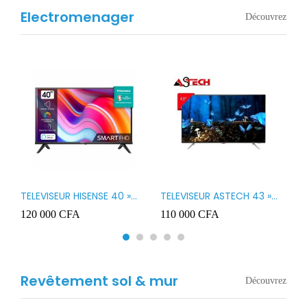
Electromenager
Découvrez
TELEVISEUR HISENSE 40 »
TELEVISEUR ASTECH 43 »
T
B1
LED SMART VIDAA 40A4K
LED 43OD15
T
120 000
CFA
110 000
CFA
8
3
Revêtement sol & mur
Découvrez