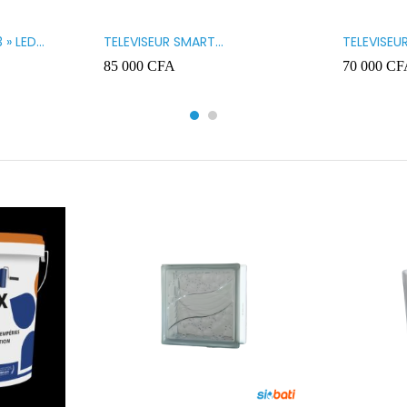
 » LED
TELEVISEUR SMART
TELEVISEU
TECHNOLOGY 32 » SMART
TECHNOLO
85 000
CFA
70 000
CF
32STT5032SA