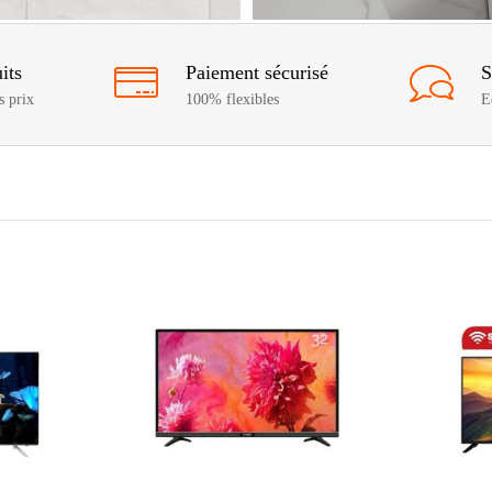
its
Paiement sécurisé
S
s prix
100% flexibles
E