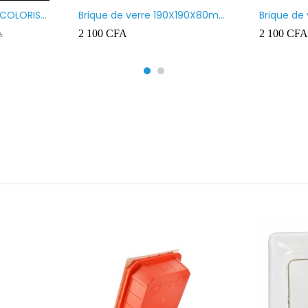
 COLORIS
Brique de verre 190X190X80mm
Brique de
UR ROUGE
motif vague x bulles
Transpare
2 100
CFA
2 100
CFA
A