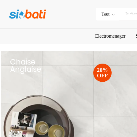
Tout
Electromenager
Chaise
Anglaise
20%
OFF
Acheter