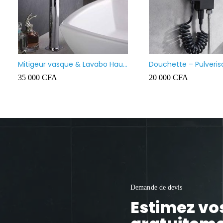
Lavabo meuble salle de bain
suspendu
130 000
CFA
Demande de devis
Estimez vo