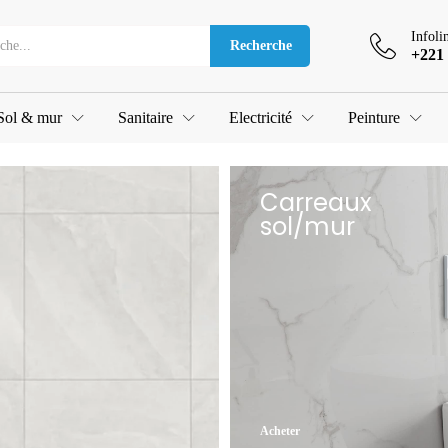
Infoli
Recherche
+221 
Sol & mur
Sanitaire
Electricité
Peinture
Carreaux
sol/mur
Acheter