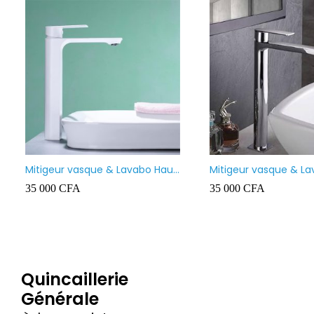
Coffret nourrice SANIMAX
Rouleau Pex Siobati 14×
Mètres lourd – High Qua
5 500
CFA
–
6 500
CFA
55 000
CFA
Quincaillerie
Générale