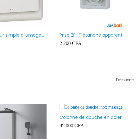
Moulure (Goulotte) Ingelec
1 500
CFA
–
6 500
CFA
r led
FA
–
16 000
CFA
Découvrez