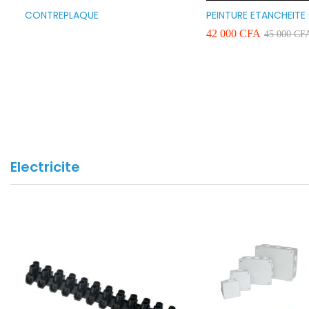
CONTREPLAQUE
PEINTURE ETANCHEITE
SEAFLEX 20KG COULE
42 000
CFA
45 000
CF
BLANC VERT ET GRIS
Electricite