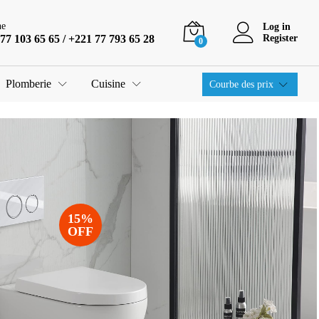
ne
Log in
77 103 65 65 / +221 77 793 65 28
Register
0
Plomberie
Cuisine
Courbe des prix
15%
OFF