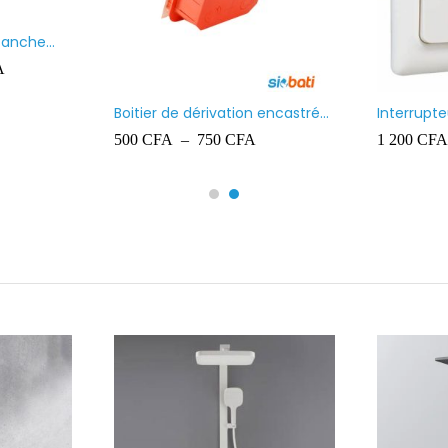
Paquet de chevilles en
Projecteu
plastique Ingelec – 8
700
CFA
10 000
C