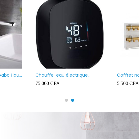
18 100
REGARD 40X40
Chauffe-ea
lity
100L
5 000
CFA
90 000
CFA