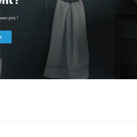
nt !
eurs prix !
s