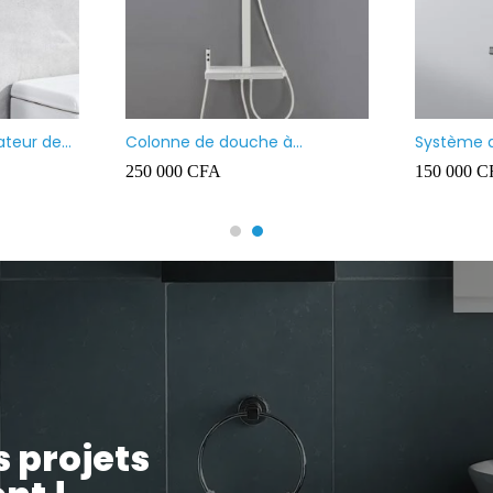
Vasque à poser carré
Vasque à poser n
35 000
CFA
35 000
CFA
s projets