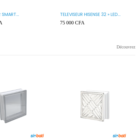
R SMART
TELEVISEUR HISENSE 32 » LED
GY 32 LED STT3200K
32A5200
A
75 000
CFA
Découvrez