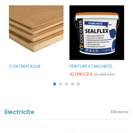
CONTREPLAQUE
PEINTURE ETANCHEITE
B
r
COLORIS SEAFLEX 20KG
1
A
42 000
CFA
2
45 000
CFA
COULEUR ROUGE BLANC
v
VERT ET GRIS
Electricite
Découvrez