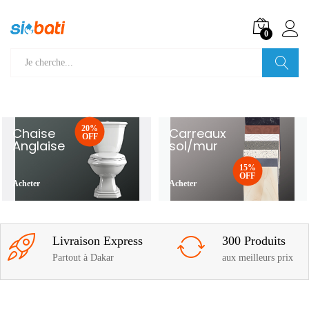
0
Recherche
20%
Chaise
Carreaux
OFF
Anglaise
sol/mur
15%
OFF
Acheter
Acheter
Livraison Express
300 Produits
Partout à Dakar
aux meilleurs prix