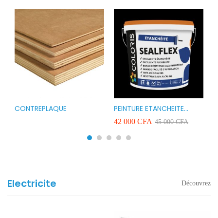
CONTREPLAQUE
PEINTURE ETANCHEITE
B
r
COLORIS SEAFLEX 20KG
1
A
42 000
CFA
2
45 000
CFA
COULEUR ROUGE BLANC
v
VERT ET GRIS
Electricite
Découvrez