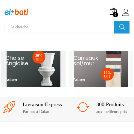
0
Recherche
20%
Chaise
Carreaux
OFF
Anglaise
sol/mur
15%
OFF
Acheter
Acheter
Livraison Express
300 Produits
Partout à Dakar
aux meilleurs prix