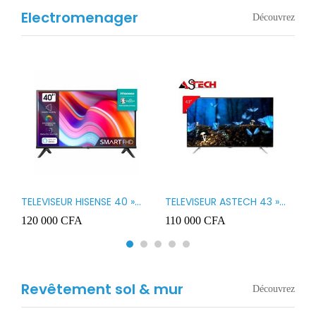
Electromenager
Découvrez
TELEVISEUR HISENSE 40 »
TELEVISEUR ASTECH 43 »
T
B1
LED SMART VIDAA 40A4K
LED 43OD15
T
120 000
CFA
110 000
CFA
8
3
Revêtement sol & mur
Découvrez