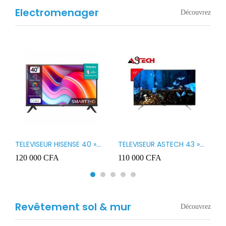
Electromenager
Découvrez
TELEVISEUR HISENSE 40 »
TELEVISEUR ASTECH 43 »
T
B1
LED SMART VIDAA 40A4K
LED 43OD15
T
120 000
CFA
110 000
CFA
8
3
Revêtement sol & mur
Découvrez