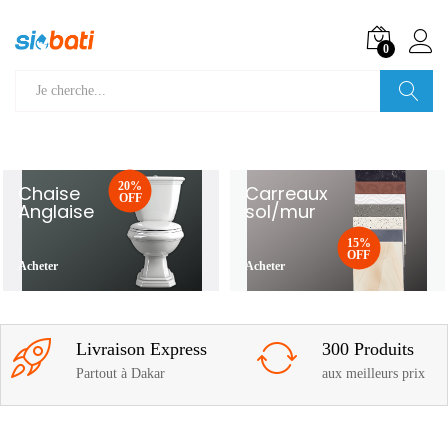
0
Recherche
20%
Chaise
Carreaux
OFF
Anglaise
sol/mur
15%
OFF
Acheter
Acheter
Livraison Express
300 Produits
Partout à Dakar
aux meilleurs prix