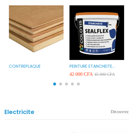
CONTREPLAQUE
PEINTURE ETANCHEITE
B
r
COLORIS SEAFLEX 20KG
1
A
42 000
CFA
2
45 000
CFA
COULEUR ROUGE BLANC
v
VERT ET GRIS
Electricite
Découvrez