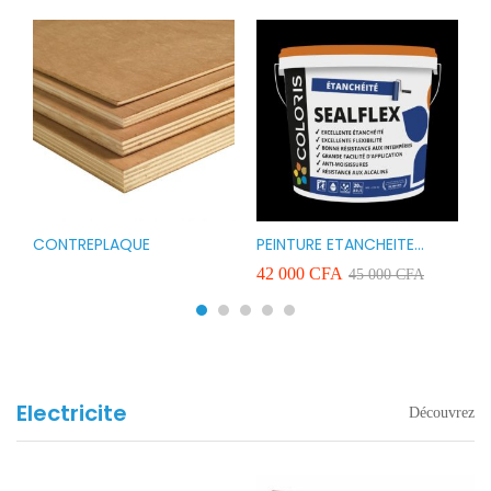
CONTREPLAQUE
PEINTURE ETANCHEITE
B
r
COLORIS SEAFLEX 20KG
1
A
42 000
CFA
2
45 000
CFA
COULEUR ROUGE BLANC
v
VERT ET GRIS
Electricite
Découvrez