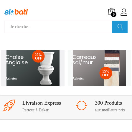
0
Recherche
20%
Chaise
Carreaux
OFF
Anglaise
sol/mur
15%
OFF
Acheter
Acheter
Livraison Express
300 Produits
Partout à Dakar
aux meilleurs prix