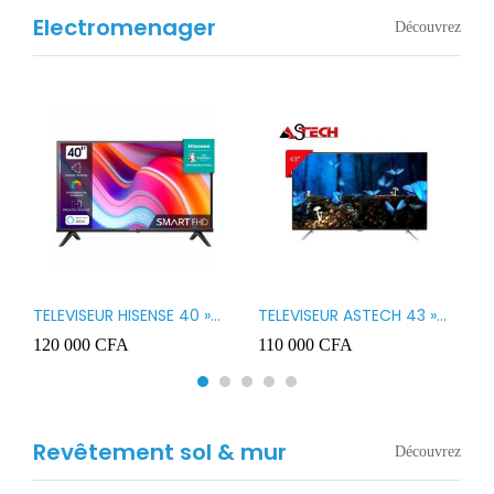
Electromenager
Découvrez
TELEVISEUR HISENSE 40 »
TELEVISEUR ASTECH 43 »
T
B1
LED SMART VIDAA 40A4K
LED 43OD15
T
120 000
CFA
110 000
CFA
8
3
Revêtement sol & mur
Découvrez