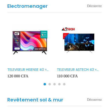
Electromenager
Découvrez
TELEVISEUR HISENSE 40 »
TELEVISEUR ASTECH 43 »
T
B1
LED SMART VIDAA 40A4K
LED 43OD15
T
120 000
CFA
110 000
CFA
8
3
Revêtement sol & mur
Découvrez