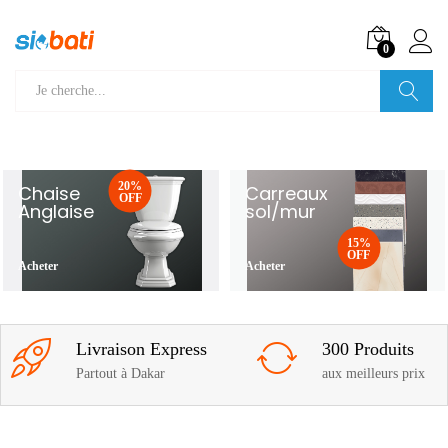
0
Recherche
20%
Chaise
Carreaux
OFF
Anglaise
sol/mur
15%
OFF
Acheter
Acheter
Livraison Express
300 Produits
Partout à Dakar
aux meilleurs prix