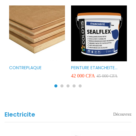
CONTREPLAQUE
PEINTURE ETANCHEITE
B
r
COLORIS SEAFLEX 20KG
1
A
42 000
CFA
2
45 000
CFA
COULEUR ROUGE BLANC
v
VERT ET GRIS
Electricite
Découvrez