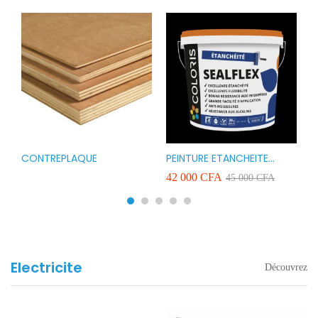
CONTREPLAQUE
PEINTURE ETANCHEITE
B
r
COLORIS SEAFLEX 20KG
1
A
42 000
CFA
2
45 000
CFA
COULEUR ROUGE BLANC
v
VERT ET GRIS
Electricite
Découvrez