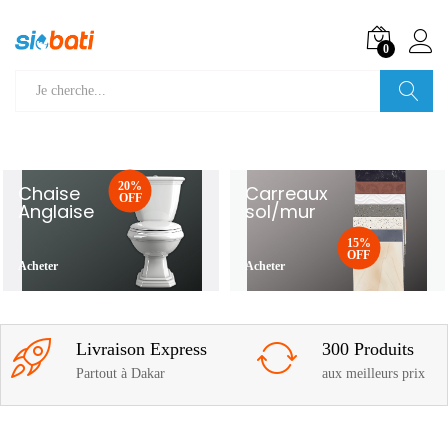
0
Recherche
20%
Chaise
Carreaux
OFF
Anglaise
sol/mur
15%
OFF
Acheter
Acheter
Livraison Express
300 Produits
Partout à Dakar
aux meilleurs prix