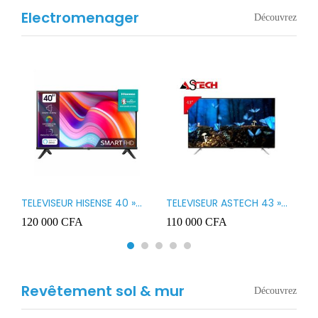
Electromenager
Découvrez
TELEVISEUR HISENSE 40 »
TELEVISEUR ASTECH 43 »
T
B1
LED SMART VIDAA 40A4K
LED 43OD15
T
120 000
CFA
110 000
CFA
8
3
Revêtement sol & mur
Découvrez