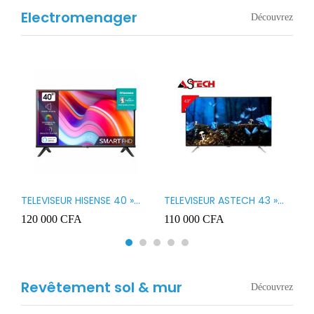
Electromenager
Découvrez
TELEVISEUR HISENSE 40 »
TELEVISEUR ASTECH 43 »
T
B1
LED SMART VIDAA 40A4K
LED 43OD15
T
120 000
CFA
110 000
CFA
8
3
Revêtement sol & mur
Découvrez