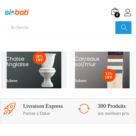
0
Recherche
20%
Chaise
Carreaux
OFF
Anglaise
sol/mur
15%
OFF
Acheter
Acheter
Livraison Express
300 Produits
Partout à Dakar
aux meilleurs prix