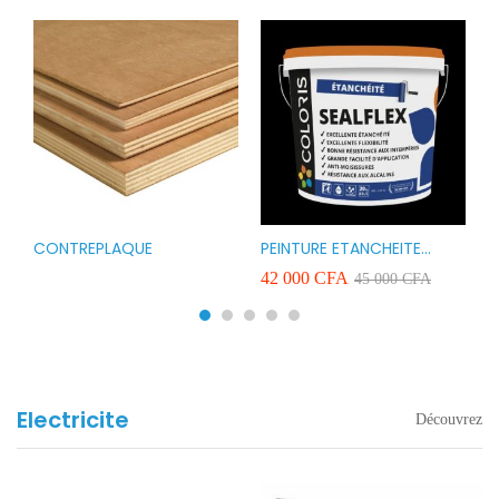
CONTREPLAQUE
PEINTURE ETANCHEITE
B
r
COLORIS SEAFLEX 20KG
1
A
42 000
CFA
2
45 000
CFA
COULEUR ROUGE BLANC
v
VERT ET GRIS
Electricite
Découvrez