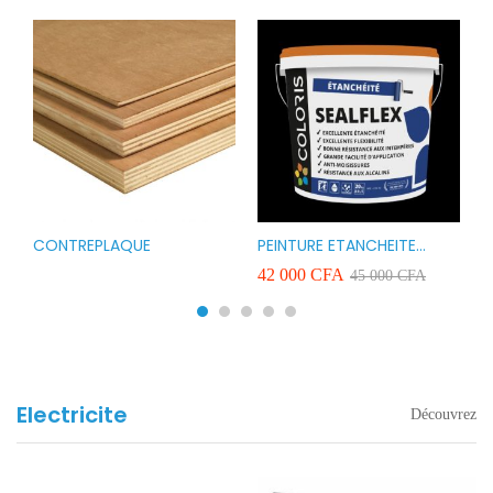
CONTREPLAQUE
PEINTURE ETANCHEITE
B
r
COLORIS SEAFLEX 20KG
1
A
42 000
CFA
2
45 000
CFA
COULEUR ROUGE BLANC
v
VERT ET GRIS
Electricite
Découvrez