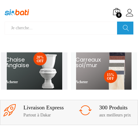
0
Recherche
20%
Chaise
Carreaux
OFF
Anglaise
sol/mur
15%
OFF
Acheter
Acheter
Livraison Express
300 Produits
Partout à Dakar
aux meilleurs prix