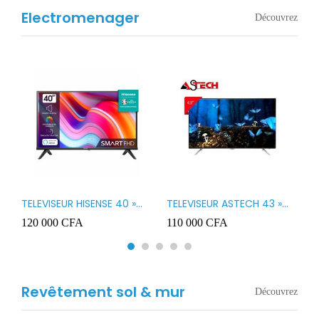
Electromenager
Découvrez
TELEVISEUR HISENSE 40 »
TELEVISEUR ASTECH 43 »
T
B1
LED SMART VIDAA 40A4K
LED 43OD15
T
120 000
CFA
110 000
CFA
8
3
Revêtement sol & mur
Découvrez