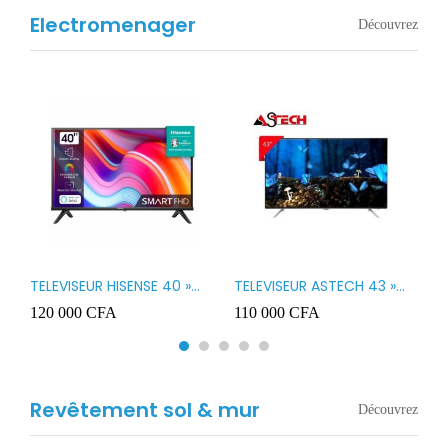
Electromenager
Découvrez
TELEVISEUR HISENSE 40 »
TELEVISEUR ASTECH 43 »
T
B1
LED SMART VIDAA 40A4K
LED 43OD15
T
120 000
CFA
110 000
CFA
8
3
Revêtement sol & mur
Découvrez