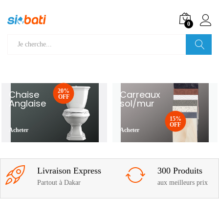
0
Recherche
20%
Chaise
Carreaux
OFF
Anglaise
sol/mur
15%
OFF
Acheter
Acheter
Livraison Express
300 Produits
Partout à Dakar
aux meilleurs prix