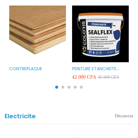
CONTREPLAQUE
PEINTURE ETANCHEITE
B
r
COLORIS SEAFLEX 20KG
1
A
42 000
CFA
2
45 000
CFA
COULEUR ROUGE BLANC
v
VERT ET GRIS
Electricite
Découvrez