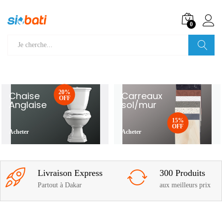
0
Recherche
20%
Chaise
Carreaux
OFF
Anglaise
sol/mur
15%
OFF
Acheter
Acheter
Livraison Express
300 Produits
Partout à Dakar
aux meilleurs prix