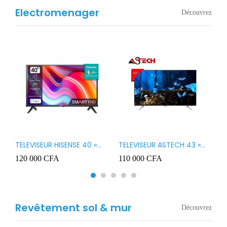
Electromenager
Découvrez
TELEVISEUR HISENSE 40 »
TELEVISEUR ASTECH 43 »
T
B1
LED SMART VIDAA 40A4K
LED 43OD15
T
120 000
CFA
110 000
CFA
8
3
Revêtement sol & mur
Découvrez