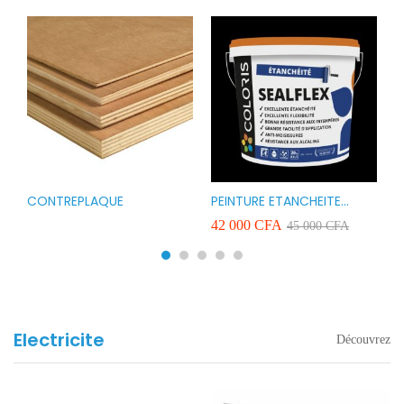
CONTREPLAQUE
PEINTURE ETANCHEITE
B
r
COLORIS SEAFLEX 20KG
1
A
42 000
CFA
2
45 000
CFA
COULEUR ROUGE BLANC
v
VERT ET GRIS
Electricite
Découvrez