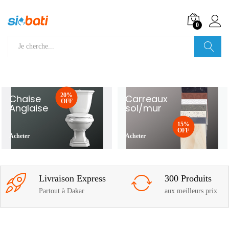
0
Recherche
20%
Chaise
Carreaux
OFF
Anglaise
sol/mur
15%
OFF
Acheter
Acheter
Livraison Express
300 Produits
Partout à Dakar
aux meilleurs prix