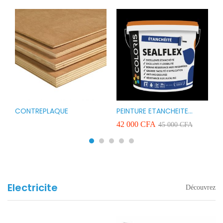
CONTREPLAQUE
PEINTURE ETANCHEITE
B
r
COLORIS SEAFLEX 20KG
1
A
42 000
CFA
2
45 000
CFA
COULEUR ROUGE BLANC
v
VERT ET GRIS
Electricite
Découvrez