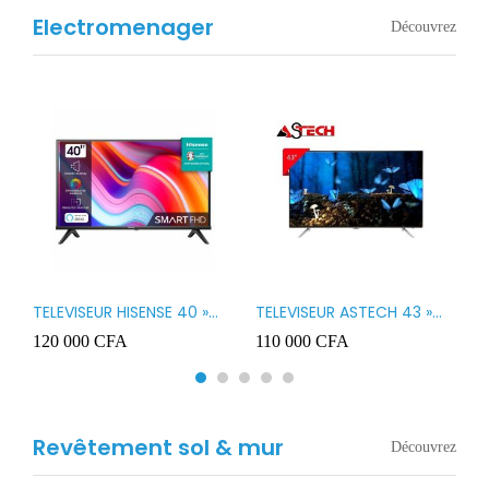
Electromenager
Découvrez
TELEVISEUR HISENSE 40 »
TELEVISEUR ASTECH 43 »
T
B1
LED SMART VIDAA 40A4K
LED 43OD15
T
120 000
CFA
110 000
CFA
8
3
Revêtement sol & mur
Découvrez