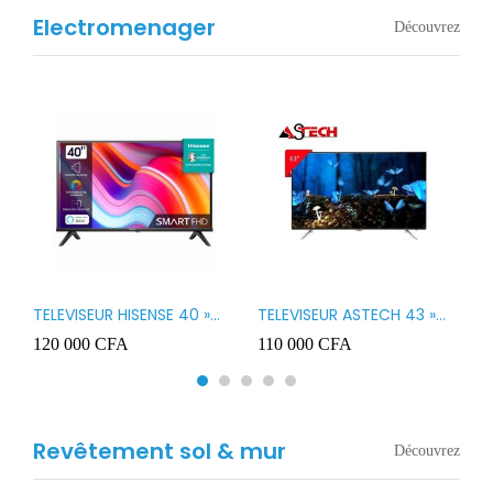
Electromenager
Découvrez
TELEVISEUR HISENSE 40 »
TELEVISEUR ASTECH 43 »
T
B1
LED SMART VIDAA 40A4K
LED 43OD15
T
120 000
CFA
110 000
CFA
8
3
Revêtement sol & mur
Découvrez