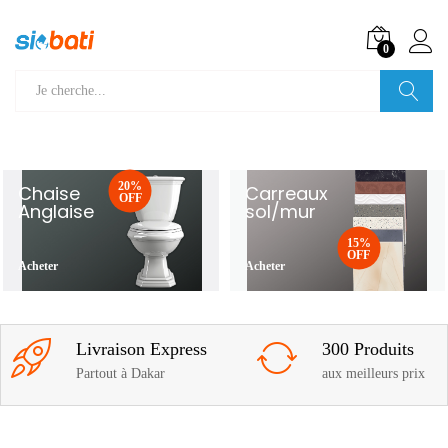
0
Recherche
20%
Chaise
Carreaux
OFF
Anglaise
sol/mur
15%
OFF
Acheter
Acheter
Livraison Express
300 Produits
Partout à Dakar
aux meilleurs prix