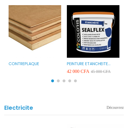
CONTREPLAQUE
PEINTURE ETANCHEITE
B
r
COLORIS SEAFLEX 20KG
1
A
42 000
CFA
2
45 000
CFA
COULEUR ROUGE BLANC
v
VERT ET GRIS
Electricite
Découvrez