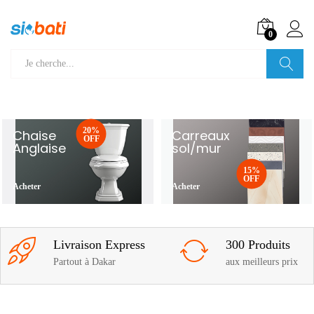
0
Recherche
20%
Chaise
Carreaux
OFF
Anglaise
sol/mur
15%
OFF
Acheter
Acheter
Livraison Express
300 Produits
Partout à Dakar
aux meilleurs prix