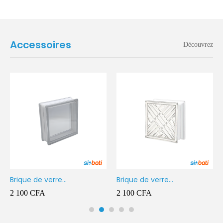
Accessoires
Découvrez
rique de verre
Brique de verre
Briq
90X190X80MM Transparent
190X190X80MM CROSS
190
 100
CFA
2 100
CFA
2 1
STRE