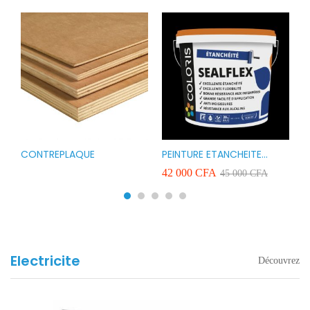
CONTREPLAQUE
PEINTURE ETANCHEITE
B
r
COLORIS SEAFLEX 20KG
1
A
42 000
CFA
2
45 000
CFA
COULEUR ROUGE BLANC
v
VERT ET GRIS
Electricite
Découvrez