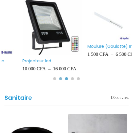
Moulure (Goulotte) Ingelec
1 500
CFA
–
6 500
CFA
Barrette de connexion noire
600
CFA
–
1 200
CFA
Sanitaire
Découvrez