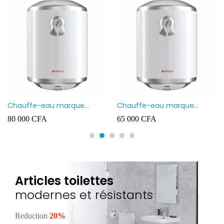
Chauffe-eau marque
Mitigeur vasque & Lavabo
VENUS 30L
Haut Prolongé BLANC
55 000
CFA
35 000
CFA
Articles toilettes
modernes et résistants
Reduction
20%