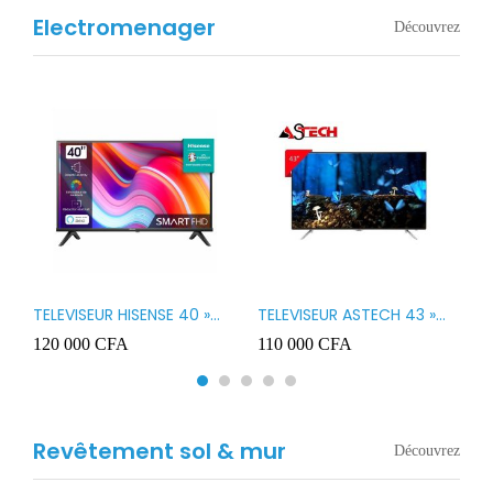
Electromenager
Découvrez
TELEVISEUR HISENSE 40 »
TELEVISEUR ASTECH 43 »
T
B1
LED SMART VIDAA 40A4K
LED 43OD15
T
120 000
CFA
110 000
CFA
8
3
Revêtement sol & mur
Découvrez