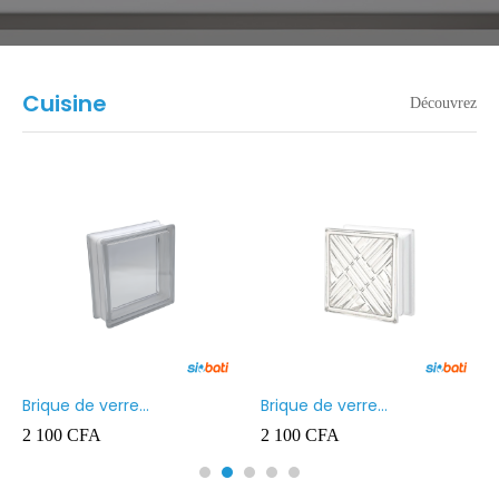
Cuisine
Découvrez
Brique de verre
Brique de verre
arent
190X190X80MM CROSS
190X190X80MM JH114
2 100
CFA
2 100
CFA
STREAM LINE