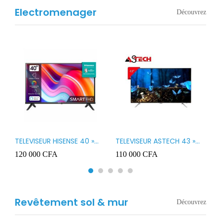
Electromenager
Découvrez
TELEVISEUR HISENSE 40 »
TELEVISEUR ASTECH 43 »
T
B1
LED SMART VIDAA 40A4K
LED 43OD15
T
120 000
CFA
110 000
CFA
8
3
Revêtement sol & mur
Découvrez