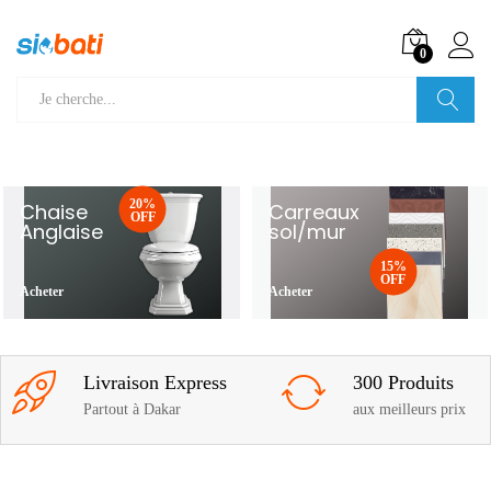
0
Recherche
20%
Chaise
Carreaux
OFF
Anglaise
sol/mur
15%
OFF
Acheter
Acheter
Livraison Express
300 Produits
Partout à Dakar
aux meilleurs prix