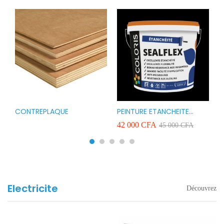
CONTREPLAQUE
PEINTURE ETANCHEITE
B
r
COLORIS SEAFLEX 20KG
1
A
42 000
CFA
2
45 000
CFA
COULEUR ROUGE BLANC
v
VERT ET GRIS
Electricite
Découvrez