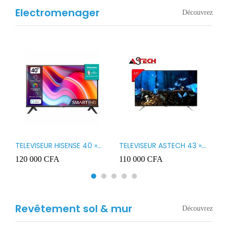
Electromenager
Découvrez
TELEVISEUR HISENSE 40 »
TELEVISEUR ASTECH 43 »
T
B1
LED SMART VIDAA 40A4K
LED 43OD15
T
120 000
CFA
110 000
CFA
8
3
Revêtement sol & mur
Découvrez