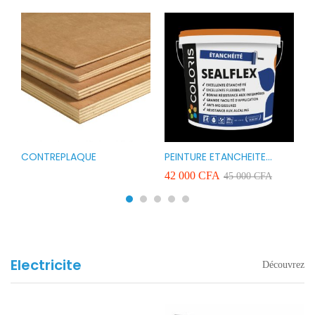
CONTREPLAQUE
PEINTURE ETANCHEITE
B
r
COLORIS SEAFLEX 20KG
1
A
42 000
CFA
2
45 000
CFA
COULEUR ROUGE BLANC
v
VERT ET GRIS
Electricite
Découvrez