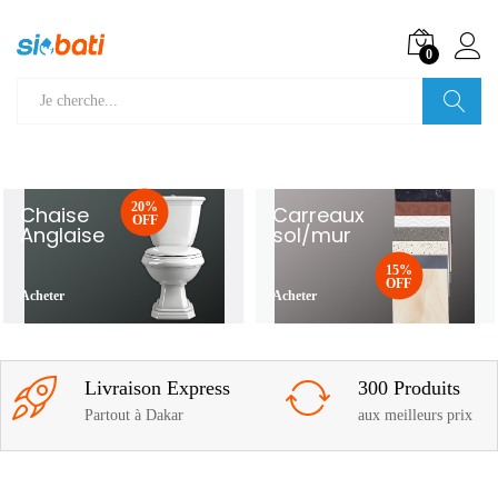
0
Recherche
20%
Chaise
Carreaux
OFF
Anglaise
sol/mur
15%
OFF
Acheter
Acheter
Livraison Express
300 Produits
Partout à Dakar
aux meilleurs prix